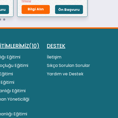
Bilgi Alın
Bilgi Alın
uru
Ön Başvuru
İTİMLERİMİZ(10)
DESTEK
ığı Eğitimi
İletişim
 Koçluğu Eğitimi
Sıkça Sorulan Sorular
Eğitimi
Yardım ve Destek
 Eğitimi
lığı Eğitimi
an Yöneticiliği
manlığı Eğitimi