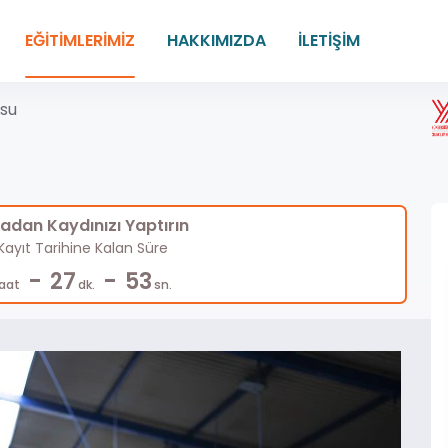
EĞİTİMLERİMİZ
HAKKIMIZDA
İLETİŞİM
rsu
dan Kaydınızı Yaptırın
ayıt Tarihine Kalan Süre
-
-
27
53
aat
dk.
sn.