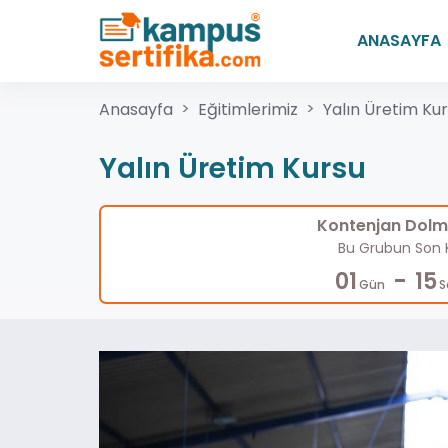
ANASAYFA
Anasayfa
Eğitimlerimiz
Yalın Üretim Ku
Yalın Üretim Kursu
Kontenjan Dolma
Bu Grubun Son K
-
01
15
Gün
S