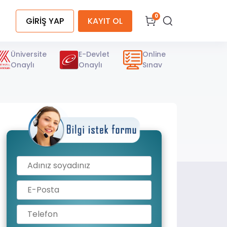
0
GİRİŞ YAP
KAYIT OL
Üniversite
E-Devlet
Online
Onaylı
Onaylı
Sınav