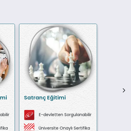
imi
Satranç Eğitimi
Pastacılı
bilir
E-devletten Sorgulanabilir
E-de
ifika
Üniversite Onaylı Sertifika
Ünive