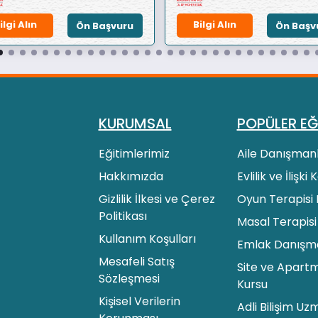
ilgi Alın
Bilgi Alın
Ön Başvuru
Ön Başv
KURUMSAL
POPÜLER EĞ
Eğitimlerimiz
Aile Danışmanl
Hakkımızda
Evlilik ve İlişki
Gizlilik İlkesi ve Çerez
Oyun Terapisi 
Politikası
Masal Terapisi
Kullanım Koşulları
Emlak Danışman
Mesafeli Satış
Site ve Apartm
Sözleşmesi
Kursu
Kişisel Verilerin
Adli Bilişim Uz