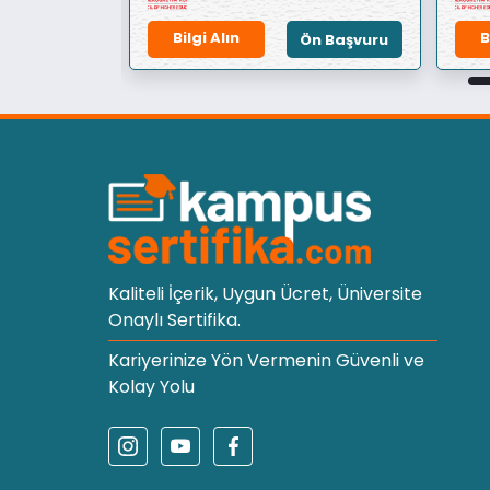
Bilgi Alın
B
Ön Başvuru
Ön Başvuru
Kaliteli İçerik, Uygun Ücret, Üniversite
Onaylı Sertifika.
Kariyerinize Yön Vermenin Güvenli ve
Kolay Yolu