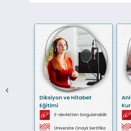
esi
Diksiyon ve Hitabet
Anl
Eğitimi
Kur
orgulanabilir
E-devletten Sorgulanabilir
ylı Sertifika
Üniversite Onaylı Sertifika