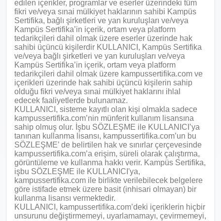
edilen içerikler, programlar ve eserler üzerindeki tüm
fikri ve/veya sınai mülkiyet haklarının sahibi Kampüs
Sertifika, bağlı şirketleri ve yan kuruluşları ve/veya
Kampüs Sertifika’in içerik, ortam veya platform
tedarikçileri dahil olmak üzere eserler üzerinde hak
sahibi üçüncü kişilerdir KULLANICI, Kampüs Sertifika
ve/veya bağlı şirketleri ve yan kuruluşları ve/veya
Kampüs Sertifika’in içerik, ortam veya platform
tedarikçileri dahil olmak üzere kampussertifika.com ve
içerikleri üzerinde hak sahibi üçüncü kişilerin sahip
olduğu fikri ve/veya sınai mülkiyet haklarını ihlal
edecek faaliyetlerde bulunamaz.
KULLANICI, sisteme kayıtlı olan kişi olmakla sadece
kampussertifika.com’nin münferit kullanım lisansına
sahip olmuş olur. İşbu SÖZLEŞME ile KULLANICI’ya
tanınan kullanma lisansı, kampussertifika.com’un bu
SÖZLEŞME’ de belirtilen hak ve sınırlar çerçevesinde
kampussertifika.com’a erişim, süreli olarak çalıştırma,
görüntüleme ve kullanma hakkı verir. Kampüs Sertifika,
işbu SÖZLEŞME ile KULLANICI'ya,
kampussertifika.com ile birlikte verilebilecek belgelere
göre istifade etmek üzere basit (inhisari olmayan) bir
kullanma lisansı vermektedir.
KULLANICI, kampussertifika.com’deki içeriklerin hiçbir
unsurunu değiştirmemeyi, uyarlamamayı, çevirmemeyi,