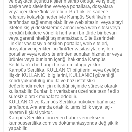
ve başkaca üçüncü kişilerin sahip olduğu ve işlettiği
başka web sitelerine ve/veya portallara, dosyalara
veya içeriklere 'link' verebilir. Bu 'link'ler, sadece
referans kolaylığı nedeniyle Kampüs Sertifika'nın
tarafından sağlanmış olabilir ve web sitesini veya siteyi
işleten kişiyi desteklemek amacı veya web sitesi veya
içerdiği bilgilere yönelik herhangi bir türde bir beyan
veya garanti niteliği taşımamaktadır. Site üzerindeki
'link'ler vasıtasıyla erişilen portallar, web siteleri,
dosyalar ve içerikler, bu 'link'ler vasıtasıyla erişilen
portallar veya web sitelerinden sunulan hizmetler veya
ürünler veya bunların içeriği hakkında Kampüs
Sertifikan'ın herhangi bir sorumluluğu yoktur.
Kampüs Sertifika, KULLANICI bilgilerini veya üyeliğe
ilişkin KULLANICI bilgilerini, KULLANICI güvenliği,
kendi yükümlülüğünü ifa ve bazı istatistiki
değerlendirmeler için dilediği biçimde süresiz olarak
kullanabilir. Bunları bir veritabanı üzerinde tasnif edip
süresiz olarak muhafaza edebilir.
KULLANICI ve Kampüs Sertifika hukuken bağımsız
taraflardır. Aralarında ortaklık, temsilcilik veya işçi-
işveren ilişkisi yoktur.
Kampüs Sertifika, önceden haber vermeksizin
kampussertifika.com ve dokümantasyonda değişiklik
yapabilir.