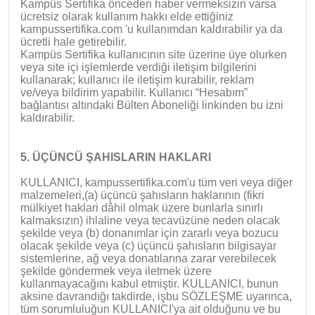
Kampüs Sertifika önceden haber vermeksizin varsa
ücretsiz olarak kullanım hakkı elde ettiğiniz
kampussertifika.com 'u kullanımdan kaldırabilir ya da
ücretli hale getirebilir.
Kampüs Sertifika kullanıcının site üzerine üye olurken
veya site içi işlemlerde verdiği iletişim bilgilerini
kullanarak; kullanıcı ile iletişim kurabilir, reklam
ve/veya bildirim yapabilir. Kullanıcı “Hesabım”
bağlantısı altındaki Bülten Aboneliği linkinden bu izni
kaldırabilir.
5. ÜÇÜNCÜ ŞAHISLARIN HAKLARI
KULLANICI, kampussertifika.com'u tüm veri veya diğer
malzemeleri,(a) üçüncü şahısların haklarının (fikri
mülkiyet haklari dâhil olmak üzere bunlarla sınırlı
kalmaksızın) ihlaline veya tecavüzüne neden olacak
şekilde veya (b) donanımlar için zararlı veya bozucu
olacak şekilde veya (c) üçüncü şahısların bilgisayar
sistemlerine, ağ veya donatılarına zarar verebilecek
şekilde göndermek veya iletmek üzere
kullanmayacağını kabul etmiştir. KULLANICI, bunun
aksine davrandığı takdirde, işbu SÖZLEŞME uyarınca,
tüm sorumluluğun KULLANICI'ya ait olduğunu ve bu