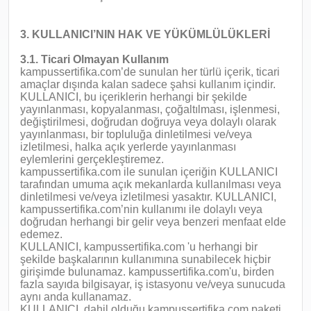
3. KULLANICI’NIN HAK VE YÜKÜMLÜLÜKLERİ
3.1. Ticari Olmayan Kullanım
kampussertifika.com’de sunulan her türlü içerik, ticari
amaçlar dışında kalan sadece şahsi kullanım içindir.
KULLANICI, bu içeriklerin herhangi bir şekilde
yayınlanması, kopyalanması, çoğaltılması, işlenmesi,
değiştirilmesi, doğrudan doğruya veya dolaylı olarak
yayınlanması, bir topluluğa dinletilmesi ve/veya
izletilmesi, halka açık yerlerde yayınlanması
eylemlerini gerçekleştiremez.
kampussertifika.com ile sunulan içeriğin KULLANICI
tarafından umuma açık mekanlarda kullanılması veya
dinletilmesi ve/veya izletilmesi yasaktır. KULLANICI,
kampussertifika.com’nin kullanımı ile dolaylı veya
doğrudan herhangi bir gelir veya benzeri menfaat elde
edemez.
KULLANICI, kampussertifika.com 'u herhangi bir
şekilde başkalarının kullanımına sunabilecek hiçbir
girişimde bulunamaz. kampussertifika.com'u, birden
fazla sayıda bilgisayar, iş istasyonu ve/veya sunucuda
aynı anda kullanamaz.
KULLANICI, dahil olduğu kampussertifika.com paketi