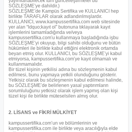
yayımlanabilecek tüm güncelleştirmeler bu
SÖZLEŞME'ye dahildir.)
SÖZLEŞME'de Kampüs Sertifika ve KULLANICI hep
birlikte TARAFLAR olarak adlandırılmışlardır.
KULLANICI, www.kampussertifika.com web sitesinde
yer alan “ldquo;kayıt ol” butonuna tıklayarak kayıt
işlemlerini tamamladığında ve/veya
kampussertifika.com'u kullanmaya başladığında işbu
SÖZLEŞME'yi okuyup, bilgi sahibi olduğunu ve bütün
hükümleri ile birlikte kabul ettiğini elektronik ortamda
beyan etmiş olur. KULLANICI, bu SÖZLEŞME'yi kabul
etmiyorsa, kampussertifika.com'ye kayıt olmamalı ve
kullanmamalıdır.
Bir tüzel kişinin yetkilisi adına bu sözleşmenin kabul
edilmesi, bunu yapmaya yetkili olunduğunu gösterir.
Yetkisiz olarak bu sözleşmenin kabul edilmesi halinde,
bu SÖZLEŞME'de belirlenen yasal yaptırımların
sorumluluğunu yetkisiz olarak işlem yapmış olan kişi
tüzel kişi ile birlikte müteselsilen almış olur.
2. LİSANS ve FİKRİ MÜLKİYET
kampussertifika.com’un ve bölümlerinin ve
kampussertifika.com ile birlikte veya aracılığıyla elde