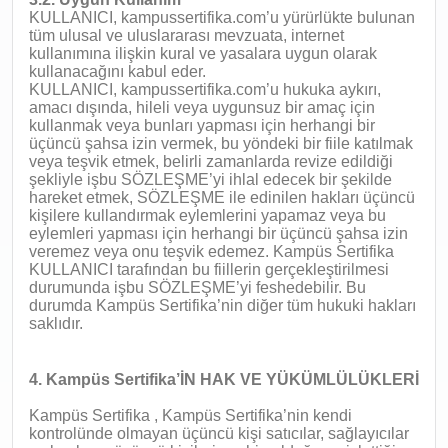
KULLANICI, kampussertifika.com’u yürürlükte bulunan
tüm ulusal ve uluslararası mevzuata, internet
kullanımına ilişkin kural ve yasalara uygun olarak
kullanacağını kabul eder.
KULLANICI, kampussertifika.com’u hukuka aykırı,
amacı dışında, hileli veya uygunsuz bir amaç için
kullanmak veya bunları yapması için herhangi bir
üçüncü şahsa izin vermek, bu yöndeki bir fiile katılmak
veya teşvik etmek, belirli zamanlarda revize edildiği
şekliyle işbu SÖZLEŞME’yi ihlal edecek bir şekilde
hareket etmek, SÖZLEŞME ile edinilen hakları üçüncü
kişilere kullandırmak eylemlerini yapamaz veya bu
eylemleri yapması için herhangi bir üçüncü şahsa izin
veremez veya onu teşvik edemez. Kampüs Sertifika
KULLANICI tarafından bu fiillerin gerçekleştirilmesi
durumunda işbu SÖZLEŞME’yi feshedebilir. Bu
durumda Kampüs Sertifika’nin diğer tüm hukuki hakları
saklıdır.
4. Kampüs Sertifika’İN HAK VE YÜKÜMLÜLÜKLERİ
Kampüs Sertifika , Kampüs Sertifika’nin kendi
kontrolünde olmayan üçüncü kişi satıcılar, sağlayıcılar