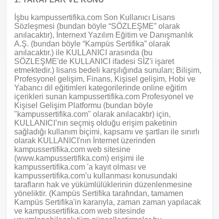
İşbu kampussertifika.com Son Kullanıcı Lisans
Sözleşmesi (bundan böyle “SÖZLEŞME” olarak
anılacaktır), İnternext Yazılım Eğitim ve Danışmanlık
A.Ş. (bundan böyle “Kampüs Sertifika” olarak
anılacaktır.) ile KULLANICI arasında (bu
SÖZLEŞME'de KULLANICI ifadesi SİZ'i işaret
etmektedir.) lisans bedeli karşılığında sunulan; Bilişim,
Profesyonel gelişim, Finans, Kişisel gelişim, Hobi ve
Yabancı dil eğitimleri kategorilerinde online eğitim
içerikleri sunan kampussertifika.com Profesyonel ve
Kişisel Gelişim Platformu (bundan böyle
"kampussertifika.com" olarak anılacaktır) için,
KULLANICI’nın seçmiş olduğu erişim paketinin
sağladığı kullanım biçimi, kapsamı ve şartları ile sınırlı
olarak KULLANICI'nın İnternet üzerinden
kampussertifika.com web sitesine
(www.kampussertifika.com) erişimi ile
kampussertifika.com 'a kayıt olması ve
kampussertifika.com’u kullanması konusundaki
tarafların hak ve yükümlülüklerinin düzenlenmesine
yöneliktir. (Kampüs Sertifika tarafından, tamamen
Kampüs Sertifika'in kararıyla, zaman zaman yapılacak
ve kampussertifika.com web sitesinde