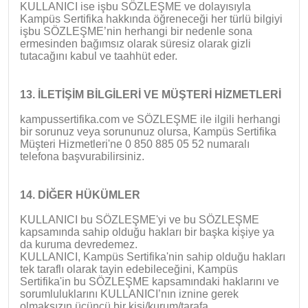
KULLANICI ise işbu SÖZLEŞME ve dolayısıyla
Kampüs Sertifika hakkında öğreneceği her türlü bilgiyi
işbu SÖZLEŞME’nin herhangi bir nedenle sona
ermesinden bağımsız olarak süresiz olarak gizli
tutacağını kabul ve taahhüt eder.
13. İLETİŞİM BİLGİLERİ VE MÜŞTERİ HİZMETLERİ
kampussertifika.com ve SÖZLEŞME ile ilgili herhangi
bir sorunuz veya sorununuz olursa, Kampüs Sertifika
Müşteri Hizmetleri'ne 0 850 885 05 52 numaralı
telefona başvurabilirsiniz.
14. DİĞER HÜKÜMLER
KULLANICI bu SÖZLEŞME'yi ve bu SÖZLEŞME
kapsamında sahip olduğu hakları bir başka kişiye ya
da kuruma devredemez.
KULLANICI, Kampüs Sertifika'nin sahip olduğu hakları
tek taraflı olarak tayin edebileceğini, Kampüs
Sertifika'in bu SÖZLEŞME kapsamındaki haklarını ve
sorumluluklarını KULLANICI’nın iznine gerek
olmaksızın üçüncü bir kişi/kurum/tarafa