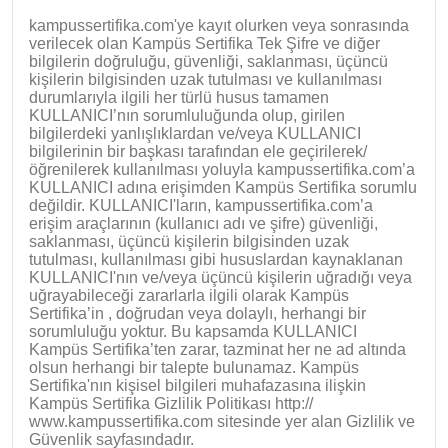
kampussertifika.com'ye kayıt olurken veya sonrasında
verilecek olan Kampüs Sertifika Tek Şifre ve diğer
bilgilerin doğruluğu, güvenliği, saklanması, üçüncü
kişilerin bilgisinden uzak tutulması ve kullanılması
durumlarıyla ilgili her türlü husus tamamen
KULLANICI’nın sorumluluğunda olup, girilen
bilgilerdeki yanlışlıklardan ve/veya KULLANICI
bilgilerinin bir başkası tarafından ele geçirilerek/
öğrenilerek kullanılması yoluyla kampussertifika.com’a
KULLANICI adına erişimden Kampüs Sertifika sorumlu
değildir. KULLANICI'ların, kampussertifika.com’a
erişim araçlarının (kullanıcı adı ve şifre) güvenliği,
saklanması, üçüncü kişilerin bilgisinden uzak
tutulması, kullanılması gibi hususlardan kaynaklanan
KULLANICI'nın ve/veya üçüncü kişilerin uğradığı veya
uğrayabileceği zararlarla ilgili olarak Kampüs
Sertifika’in , doğrudan veya dolaylı, herhangi bir
sorumluluğu yoktur. Bu kapsamda KULLANICI
Kampüs Sertifika’ten zarar, tazminat her ne ad altında
olsun herhangi bir talepte bulunamaz. Kampüs
Sertifika'nın kişisel bilgileri muhafazasına ilişkin
Kampüs Sertifika Gizlilik Politikası http://
www.kampussertifika.com sitesinde yer alan Gizlilik ve
Güvenlik sayfasındadır.