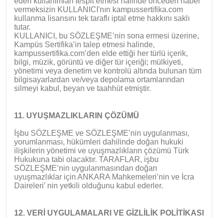
eden kullanımları tespit etmesi halinde önceden haber
vermeksizin KULLANICI'nın kampussertifika.com
kullanma lisansını tek taraflı iptal etme hakkını saklı
tutar.
KULLANICI, bu SÖZLEŞME’nin sona ermesi üzerine,
Kampüs Sertifika’in talep etmesi halinde,
kampussertifika.com’den elde ettiği her türlü içerik,
bilgi, müzik, görüntü ve diğer tür içeriği; mülkiyeti,
yönetimi veya denetim ve kontrolü altında bulunan tüm
bilgisayarlardan ve/veya depolama ortamlarından
silmeyi kabul, beyan ve taahhüt etmiştir.
11. UYUŞMAZLIKLARIN ÇÖZÜMÜ
İşbu SÖZLEŞME ve SÖZLEŞME’nin uygulanması,
yorumlanması, hükümleri dahilinde doğan hukuki
ilişkilerin yönetimi ve uyuşmazlıkların çözümü Türk
Hukukuna tabi olacaktır. TARAFLAR, işbu
SÖZLEŞME’nin uygulanmasından doğan
uyuşmazlıklar için ANKARA Mahkemeleri’nin ve İcra
Daireleri’ nin yetkili olduğunu kabul ederler.
12. VERİ UYGULAMALARI VE GİZLİLİK POLİTİKASI