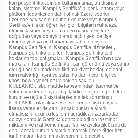
kampussertifika.com’un kullanım amaçları dışında
kalan, sisteme, Kampüs Sertifika’in içerik, ortam veya
platform tedarikçileri dahil olmak üzere eserler
üzerinde hak sahibi üçüncü kişilere veya Kampüs
Sertifika’e ilişkin öğrenilen gizli bilgileri muhafaza
etmeyi, kısmen veya tamamen üçüncü kişilere
doğrudan veya dolaylı olarak hiçbir şekilde ifşa
etmemeyi veya açıklamamayı kabul etmiş olur.
Kampüs Sertifika’in, Kampüs Sertifika hizmetleri,
Kampüs Sertifika bilgileri, Kampüs Sertifika telif
haklarına tabi çalışmaları, Kampüs Sertifika'nın ticari
markaları, Kampüs Sertifika ticari görünümü veya sahip
olduğu her tür maddi ve fikri mülkiyet hakları da dahil
tüm malvarlığı, ayni ve şahsi hakları, ticari bilgi ve
know-how'a yönelik tüm hakları saklıdır.
KULLANICI, işbu madde kapsamındaki taahhüt ve
yükümlülüklerine uymadığı takdirde, üçüncü parti firma,
kurum ve üçüncü kişi taleplerinin tek sorumlusu
KULLANICI olacak ve eser ve içeriğe ilişkin ayrıca
lisans verenler de dahil ancak bunlarla sınırlı
olmaksızın, üçüncü kişilerin uğradıkları zararlardan
dolayı Kampüs Sertifika’den talep edilen tazminat
miktarını ve mahkeme masrafları ve avukatlık ücreti de
dahil ancak bununla sınırlı olmamak üzere diğer her
türlü masrafı karşılamakla sorumlu olacaktır.