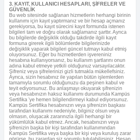
3. KAYIT, KULLANICI HESAPLARI, ŞİFRELER VE
GÜVENLİK
Bu web sitesinde sağlanan hizmetlerin herhangi birinin
kullanımı için kayıt yaptırmanız ve bir hesap açmanız
gerekiyorsa, bu kayıt sürecini kayıt formunda istenen
bilgileri tam ve doğru olarak sağlamanız şarttır. Ayrıca
bu bilgilerde değişiklik olduğu takdirde ilgili kayıt
formuna girerek ilgili bölümlerde bilgilerinizde
değişiklik yaparak bilgileri güncel tutmayı kabul etmiş
oluyorsunuz. Eğer bu hizmetlerden işvereniniz
hesabına kullanıyorsanız, bu kullanım şartlarını onun
adına kabul etmeye yetkili olduğunuz varsayılacaktır.
Şifreniz veya şifrelerinizi gizli tutmakla mükellefsiniz.
Ayrıca, sizin hesabınız ile yapılan bütün işlemlerden
tamamıyla sorumlu olduğunuzu da peşinen kabul ve
teyit ediyorsunuz. Bu anlaşmayı okuyarak şifrenizin
veya hesabınızın haksız kullanımı durumunda Kampüs
Sertifika 'ye hemen bilgilendirmeyi kabul ediyorsunuz.
Kampüs Sertifika hesabınızın veya şifrenizin başkası
tarafından kullanımı nedeniyle, bilginiz olsun veya
olmasın, oluşacak zararınızla ilgili herhangi bir
yükümlülük kabul etmez. Ancak, hesabınızın veya
şifrenizin başka bir kişi tarafından kullanımından
Kampüs Sertifika veya başka bir kişi veya kuruluş zarar
görürse, bu zarardan siz sorumlu tutulabilirsiniz. Hesap