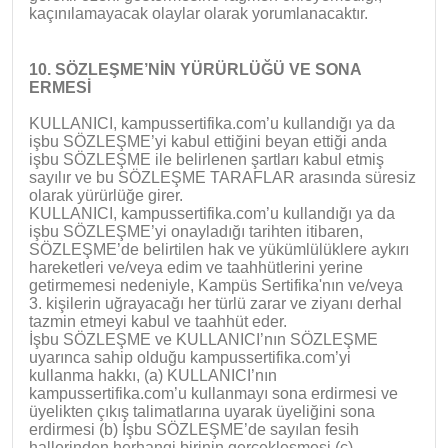
kaçınılamayacak olaylar olarak yorumlanacaktır.
10. SÖZLEŞME’NİN YÜRÜRLÜĞÜ VE SONA
ERMESİ
KULLANICI, kampussertifika.com’u kullandığı ya da
işbu SÖZLEŞME’yi kabul ettiğini beyan ettiği anda
işbu SÖZLEŞME ile belirlenen şartları kabul etmiş
sayılır ve bu SÖZLEŞME TARAFLAR arasında süresiz
olarak yürürlüğe girer.
KULLANICI, kampussertifika.com’u kullandığı ya da
işbu SÖZLEŞME’yi onayladığı tarihten itibaren,
SÖZLEŞME’de belirtilen hak ve yükümlülüklere aykırı
hareketleri ve/veya edim ve taahhütlerini yerine
getirmemesi nedeniyle, Kampüs Sertifika'nın ve/veya
3. kişilerin uğrayacağı her türlü zarar ve ziyanı derhal
tazmin etmeyi kabul ve taahhüt eder.
İşbu SÖZLEŞME ve KULLANICI’nın SÖZLEŞME
uyarınca sahip olduğu kampussertifika.com’yi
kullanma hakkı, (a) KULLANICI’nın
kampussertifika.com’u kullanmayı sona erdirmesi ve
üyelikten çıkış talimatlarına uyarak üyeliğini sona
erdirmesi (b) İşbu SÖZLEŞME’de sayılan fesih
hallerinden herhangi birinin gerçekleşmesi (c)