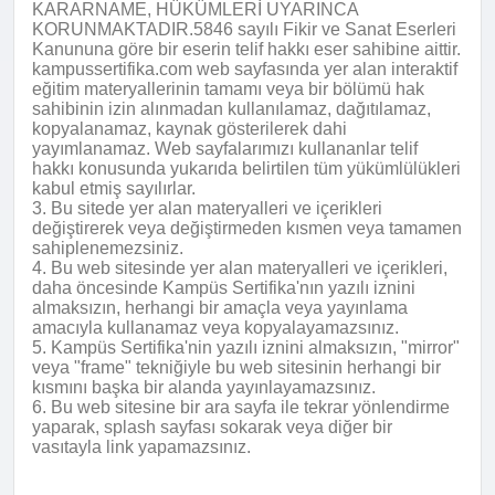
KARARNAME, HÜKÜMLERİ UYARINCA
KORUNMAKTADIR.5846 sayılı Fikir ve Sanat Eserleri
Kanununa göre bir eserin telif hakkı eser sahibine aittir.
kampussertifika.com web sayfasında yer alan interaktif
eğitim materyallerinin tamamı veya bir bölümü hak
sahibinin izin alınmadan kullanılamaz, dağıtılamaz,
kopyalanamaz, kaynak gösterilerek dahi
yayımlanamaz. Web sayfalarımızı kullananlar telif
hakkı konusunda yukarıda belirtilen tüm yükümlülükleri
kabul etmiş sayılırlar.
3. Bu sitede yer alan materyalleri ve içerikleri
değiştirerek veya değiştirmeden kısmen veya tamamen
sahiplenemezsiniz.
4. Bu web sitesinde yer alan materyalleri ve içerikleri,
daha öncesinde Kampüs Sertifika'nın yazılı iznini
almaksızın, herhangi bir amaçla veya yayınlama
amacıyla kullanamaz veya kopyalayamazsınız.
5. Kampüs Sertifika'nin yazılı iznini almaksızın, "mirror"
veya "frame" tekniğiyle bu web sitesinin herhangi bir
kısmını başka bir alanda yayınlayamazsınız.
6. Bu web sitesine bir ara sayfa ile tekrar yönlendirme
yaparak, splash sayfası sokarak veya diğer bir
vasıtayla link yapamazsınız.