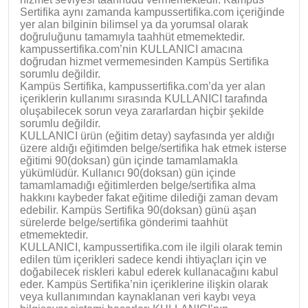
Sertifika aynı zamanda kampussertifika.com içeriğinde
yer alan bilginin bilimsel ya da yorumsal olarak
doğruluğunu tamamıyla taahhüt etmemektedir.
kampussertifika.com’nin KULLANICI amacına
doğrudan hizmet vermemesinden Kampüs Sertifika
sorumlu değildir.
Kampüs Sertifika, kampussertifika.com’da yer alan
içeriklerin kullanımı sırasında KULLANICI tarafında
oluşabilecek sorun veya zararlardan hiçbir şekilde
sorumlu değildir.
KULLANICI ürün (eğitim detay) sayfasında yer aldığı
üzere aldığı eğitimden belge/sertifika hak etmek isterse
eğitimi 90(doksan) gün içinde tamamlamakla
yükümlüdür. Kullanıcı 90(doksan) gün içinde
tamamlamadığı eğitimlerden belge/sertifika alma
hakkını kaybeder fakat eğitime dilediği zaman devam
edebilir. Kampüs Sertifika 90(doksan) günü aşan
sürelerde belge/sertifika gönderimi taahhüt
etmemektedir.
KULLANICI, kampussertifika.com ile ilgili olarak temin
edilen tüm içerikleri sadece kendi ihtiyaçları için ve
doğabilecek riskleri kabul ederek kullanacağını kabul
eder. Kampüs Sertifika’nin içeriklerine ilişkin olarak
veya kullanımından kaynaklanan veri kaybı veya