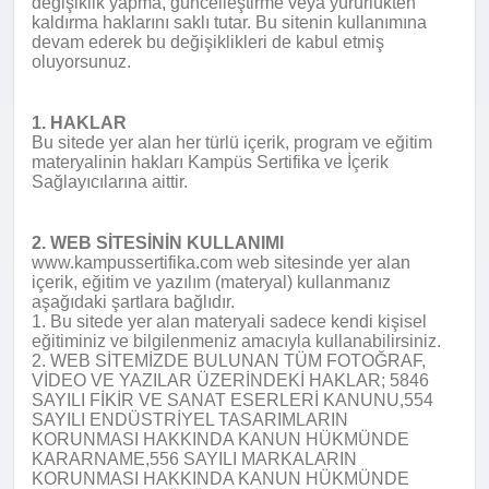
değişiklik yapma, güncelleştirme veya yürürlükten
kaldırma haklarını saklı tutar. Bu sitenin kullanımına
devam ederek bu değişiklikleri de kabul etmiş
oluyorsunuz.
1. HAKLAR
Bu sitede yer alan her türlü içerik, program ve eğitim
materyalinin hakları Kampüs Sertifika ve İçerik
Sağlayıcılarına aittir.
2. WEB SİTESİNİN KULLANIMI
www.kampussertifika.com web sitesinde yer alan
içerik, eğitim ve yazılım (materyal) kullanmanız
aşağıdaki şartlara bağlıdır.
1. Bu sitede yer alan materyali sadece kendi kişisel
eğitiminiz ve bilgilenmeniz amacıyla kullanabilirsiniz.
2. WEB SİTEMİZDE BULUNAN TÜM FOTOĞRAF,
VİDEO VE YAZILAR ÜZERİNDEKİ HAKLAR; 5846
SAYILI FİKİR VE SANAT ESERLERİ KANUNU,554
SAYILI ENDÜSTRİYEL TASARIMLARIN
KORUNMASI HAKKINDA KANUN HÜKMÜNDE
KARARNAME,556 SAYILI MARKALARIN
KORUNMASI HAKKINDA KANUN HÜKMÜNDE