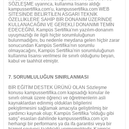
SÖZLEŞME uyarınca, kullanma lisansı aldığı
kampussertifika.com'u, kampussertifika.com WEB
SİTESİNDE BELİRTİLEN ASGARİ TEKNİK
ÖZELLİKLERE SAHİP BİR DONANIM ÜZERİNDE
KULLANACAĞINI VE GEREKLİ DONANIMI TEMİN
EDECEĞİNİ, Kampüs Sertifika'nın yazılım-donanım
uyuşmazlığı ile ilgili hiçbir sorumluluğunun
bulunmadığını, bu nedenle meydana gelen hiçbir zarar
sonucundan Kampüs Sertifika'nın sorumlu
olmayacağını, Kampüs Sertifika'nin sorumluluğunun
kullanma lisansı verilmesi ile sınırlı olduğunu beyan,
kabul ve taahhüt etmiştir.
7. SORUMLULUĞUN SINIRLANMASI
BİR EĞİTİM DESTEK ÜRÜNÜ OLAN Sözleşme
konusu kampussertifika.com kapsadığı konular ile
sınırlı olmak üzere öğrenci ve öğretmenlerin asli
kaynaklardan edinmiş oldukları bilgilerini
pekiştirmesini sağlamak amacıyla geliştirilmiş bir
yardımcı kaynak olup; Kampüs Sertifika “olduğu gibi
satış” esasları dahilinde kampussertifika.com için
herhangi bir performans ya da ifa garantisi veya bir
hizmet seviyesi taahhüdü vermemektedir. Kampüs