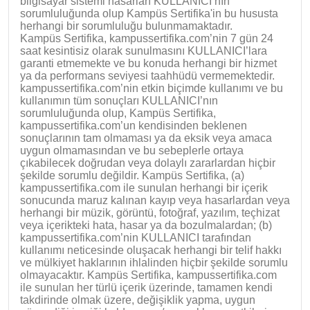
bilgisayar sistemi hasarları KULLANICI’nın
sorumluluğunda olup Kampüs Sertifika'in bu hususta
herhangi bir sorumluluğu bulunmamaktadır.
Kampüs Sertifika, kampussertifika.com’nin 7 gün 24
saat kesintisiz olarak sunulmasını KULLANICI’lara
garanti etmemekte ve bu konuda herhangi bir hizmet
ya da performans seviyesi taahhüdü vermemektedir.
kampussertifika.com’nin etkin biçimde kullanımı ve bu
kullanımın tüm sonuçları KULLANICI’nın
sorumluluğunda olup, Kampüs Sertifika,
kampussertifika.com’un kendisinden beklenen
sonuçlarının tam olmaması ya da eksik veya amaca
uygun olmamasından ve bu sebeplerle ortaya
çıkabilecek doğrudan veya dolaylı zararlardan hiçbir
şekilde sorumlu değildir. Kampüs Sertifika, (a)
kampussertifika.com ile sunulan herhangi bir içerik
sonucunda maruz kalınan kayıp veya hasarlardan veya
herhangi bir müzik, görüntü, fotoğraf, yazılım, teçhizat
veya içerikteki hata, hasar ya da bozulmalardan; (b)
kampussertifika.com’nin KULLANICI tarafından
kullanımı neticesinde oluşacak herhangi bir telif hakkı
ve mülkiyet haklarının ihlalinden hiçbir şekilde sorumlu
olmayacaktır. Kampüs Sertifika, kampussertifika.com
ile sunulan her türlü içerik üzerinde, tamamen kendi
takdirinde olmak üzere, değişiklik yapma, uygun