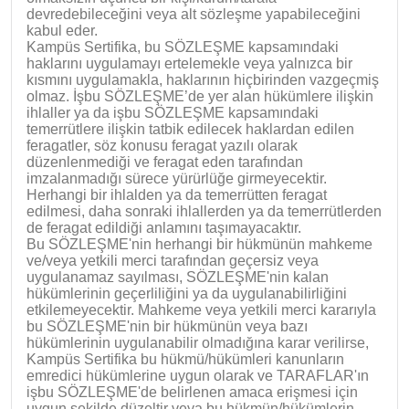
devredebileceğini veya alt sözleşme yapabileceğini
kabul eder.
Kampüs Sertifika, bu SÖZLEŞME kapsamındaki
haklarını uygulamayı ertelemekle veya yalnızca bir
kısmını uygulamakla, haklarının hiçbirinden vazgeçmiş
olmaz. İşbu SÖZLEŞME’de yer alan hükümlere ilişkin
ihlaller ya da işbu SÖZLEŞME kapsamındaki
temerrütlere ilişkin tatbik edilecek haklardan edilen
feragatler, söz konusu feragat yazılı olarak
düzenlenmediği ve feragat eden tarafından
imzalanmadığı sürece yürürlüğe girmeyecektir.
Herhangi bir ihlalden ya da temerrütten feragat
edilmesi, daha sonraki ihlallerden ya da temerrütlerden
de feragat edildiği anlamını taşımayacaktır.
Bu SÖZLEŞME'nin herhangi bir hükmünün mahkeme
ve/veya yetkili merci tarafından geçersiz veya
uygulanamaz sayılması, SÖZLEŞME'nin kalan
hükümlerinin geçerliliğini ya da uygulanabilirliğini
etkilemeyecektir. Mahkeme veya yetkili merci kararıyla
bu SÖZLEŞME'nin bir hükmünün veya bazı
hükümlerinin uygulanabilir olmadığına karar verilirse,
Kampüs Sertifika bu hükmü/hükümleri kanunların
emredici hükümlerine uygun olarak ve TARAFLAR'ın
işbu SÖZLEŞME'de belirlenen amaca erişmesi için
uygun şekilde düzeltir veya bu hükmün/hükümlerin