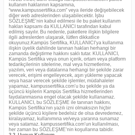
kullanım haklarının kapsamına,
“www.kampussertifika.com” veya ileride değişebilecek
diğer web adreslerinden ulaşabilecektir. İşbu
SÖZLEŞME’nin kabul edilmesi ile bu paket kullanım
hakları kapsamı da KULLANICI tarafından kabul
edilmiş sayılır. Bu nedenle, paketlere ilişkin bilgilere
ilgili adreslerden ulaşarak, lütfen dikkatlice
okuyunuz.Kampüs Sertifika, KULLANICI’ya kullanıma
ilişkin üyelik dahilinde tanınan hakları herhangi bir
zamanda değiştirme hakkını saklı tutar. KULLANICI,
Kampüs Sertifika veya onun içerik, ortam veya platform
tedarikçilerinin sitelerine, mal veya hizmetlerine,
yazılım, veri veya datalarına herhangi bir şekilde zarar
verecek, erişimi engelleyecek, aşırı yükleme yapacak
veya hasar verecek şekilde işlemler, müdahaleler
yapamaz, kampussertifika.com’u bu şekilde ya da
üçüncü kişilerin Kampüs Sertifika hizmetlerinden
faydalanmasına engel olacak şekilde kullanamaz.
KULLANICI, bu SÖZLEŞME ile tanınan hakkını,
Kampüs Sertifika'nın yazılı izni olmaksızın hiçbir
şekilde üçüncü kişilere bedelsiz de olsa devredemez,
kiralayamaz, kullanımına ve/veya yararına sunamaz
veya satamaz. kampussertifika.com’un kullanılması,
her zaman bu SÖZLEŞME’nin koşullarına tabidir.
3.2. Uygun Kullanım