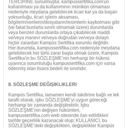
TERCİHİNE sunulmuştur. kampussertifika.com'un
kullanılması ya da kullanımının mümkün olmaması
nedeniyle meydana gelebilecek ticari kar ya da başarı
yoksunluğu, ticari işlerin aksaması,
bilgilerin/verilerin/dosyaların/resimlerin kaybolması gibi
(ve fakat bunlarla sınırlı olmamak üzere) durumlarda
veya benzeri durumlarda ortaya çıkabilecek maddi
ve/veya manevi ve/veya doğrudan ve/veya dolaylı
hiçbir zarardan Kampüs Sertifika sorumlu değildir.
Her durumda, kampussertifika.com nedeniyle meydana
gelebilecek her türlü zarar başta olmak üzere, Kampüs
Sertifika'in bu SÖZLEŞME'nin herhangi bir hükmü
uyarınca sorumluluğu kampussertifika.com için varsa
ödenmiş olan lisans bedeli ile sınırlıdır.
8. SÖZLEŞME DEĞIŞIKLIKLERI
Kampüs Sertifika, tamamen kendi takdirine bağlı ve tek
taraflı olarak, işbu SÖZLEŞME'yi uygun göreceği
herhangi bir zamanda değiştirebilir. İşbu
SÖZLEŞME'nin değişen hükümleri,
kampussertifika.com web sitesinde ilan edildikleri
tarihte geçerlilik kazanacak olup; KULLANICI, bu
SÖZLEŞME’deki değişiklikleri, değişiklikler Kampüs