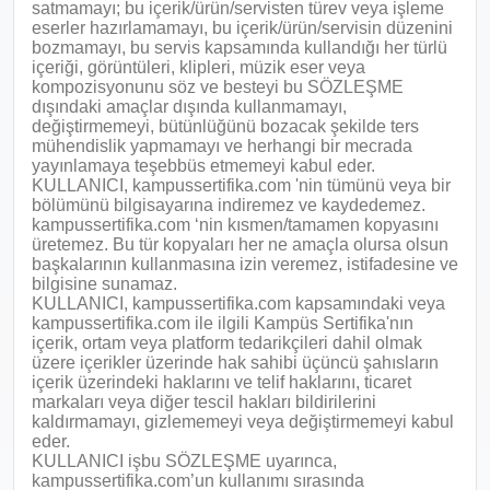
satmamayı; bu içerik/ürün/servisten türev veya işleme
eserler hazırlamamayı, bu içerik/ürün/servisin düzenini
bozmamayı, bu servis kapsamında kullandığı her türlü
içeriği, görüntüleri, klipleri, müzik eser veya
kompozisyonunu söz ve besteyi bu SÖZLEŞME
dışındaki amaçlar dışında kullanmamayı,
değiştirmemeyi, bütünlüğünü bozacak şekilde ters
mühendislik yapmamayı ve herhangi bir mecrada
yayınlamaya teşebbüs etmemeyi kabul eder.
KULLANICI, kampussertifika.com 'nin tümünü veya bir
bölümünü bilgisayarına indiremez ve kaydedemez.
kampussertifika.com ‘nin kısmen/tamamen kopyasını
üretemez. Bu tür kopyaları her ne amaçla olursa olsun
başkalarının kullanmasına izin veremez, istifadesine ve
bilgisine sunamaz.
KULLANICI, kampussertifika.com kapsamındaki veya
kampussertifika.com ile ilgili Kampüs Sertifika'nın
içerik, ortam veya platform tedarikçileri dahil olmak
üzere içerikler üzerinde hak sahibi üçüncü şahısların
içerik üzerindeki haklarını ve telif haklarını, ticaret
markaları veya diğer tescil hakları bildirilerini
kaldırmamayı, gizlememeyi veya değiştirmemeyi kabul
eder.
KULLANICI işbu SÖZLEŞME uyarınca,
kampussertifika.com’un kullanımı sırasında