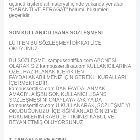
üçüncü kişilere ait materyal içinde yukarıda yer alan
“GARANTİ VE FERAGAT” bölümü hükümleri
geçerlidir.
SON KULLANICI LİSANS SÖZLEŞMESİ
LÜTFEN BU SÖZLEŞMEYİ DİKKATLİCE
OKUYUNUZ.
BU SÖZLEŞME, kampussertifika.com ABONESİ
OLARAK SİZ kampussertifika.com KULLANICILARINA
ÖZEL HAZIRLANAN İÇERİKTEN
FAYDALANABİLMENİZ İÇİN GEREKLİ KURALLARI
İÇERMEKTEDİR.
kampussertifika.com’DAN FAYDALANMAK
AMACIYLA İŞBU SON KULLANICI LİSANS
SÖZLEŞMESİ’Nİ ONAYLAYARAK YA DA
kampussertifika.com’U KULLANARAK, SÖZLEŞME'Yİ
OKUDUĞUNUZU, İÇERİĞİNİ ANLADIĞINIZI VE
HÜKÜMLERİNİ KABUL ETTİĞİNİZİ KABUL VE
BEYAN ETMİŞ OLUYORSUNUZ
1. TARAFLAR VE KONU