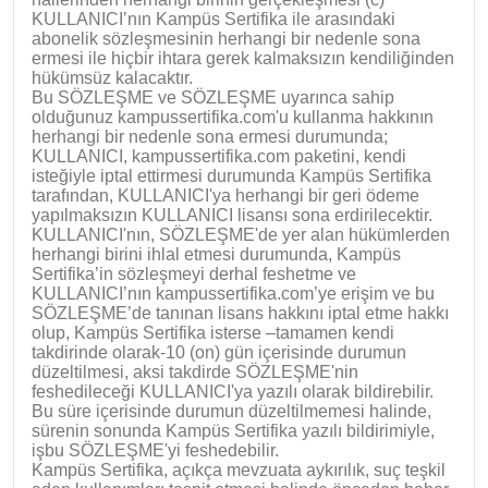
KULLANICI’nın Kampüs Sertifika ile arasındaki
abonelik sözleşmesinin herhangi bir nedenle sona
ermesi ile hiçbir ihtara gerek kalmaksızın kendiliğinden
hükümsüz kalacaktır.
Bu SÖZLEŞME ve SÖZLEŞME uyarınca sahip
olduğunuz kampussertifika.com'u kullanma hakkının
herhangi bir nedenle sona ermesi durumunda;
KULLANICI, kampussertifika.com paketini, kendi
isteğiyle iptal ettirmesi durumunda Kampüs Sertifika
tarafından, KULLANICI'ya herhangi bir geri ödeme
yapılmaksızın KULLANICI lisansı sona erdirilecektir.
KULLANICI'nın, SÖZLEŞME'de yer alan hükümlerden
herhangi birini ihlal etmesi durumunda, Kampüs
Sertifika’in sözleşmeyi derhal feshetme ve
KULLANICI’nın kampussertifika.com’ye erişim ve bu
SÖZLEŞME’de tanınan lisans hakkını iptal etme hakkı
olup, Kampüs Sertifika isterse –tamamen kendi
takdirinde olarak-10 (on) gün içerisinde durumun
düzeltilmesi, aksi takdirde SÖZLEŞME'nin
feshedileceği KULLANICI'ya yazılı olarak bildirebilir.
Bu süre içerisinde durumun düzeltilmemesi halinde,
sürenin sonunda Kampüs Sertifika yazılı bildirimiyle,
işbu SÖZLEŞME'yi feshedebilir.
Kampüs Sertifika, açıkça mevzuata aykırılık, suç teşkil