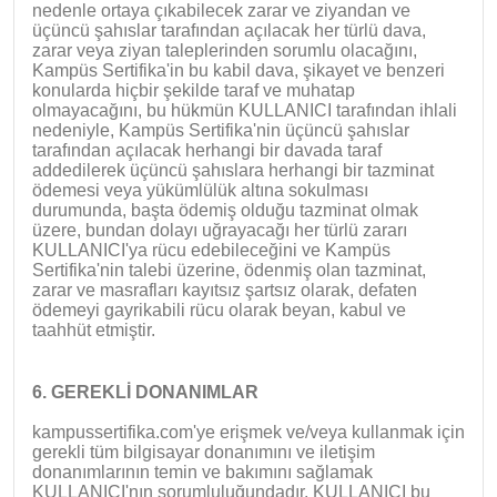
nedenle ortaya çıkabilecek zarar ve ziyandan ve
üçüncü şahıslar tarafından açılacak her türlü dava,
zarar veya ziyan taleplerinden sorumlu olacağını,
Kampüs Sertifika'in bu kabil dava, şikayet ve benzeri
konularda hiçbir şekilde taraf ve muhatap
olmayacağını, bu hükmün KULLANICI tarafından ihlali
nedeniyle, Kampüs Sertifika'nin üçüncü şahıslar
tarafından açılacak herhangi bir davada taraf
addedilerek üçüncü şahıslara herhangi bir tazminat
ödemesi veya yükümlülük altına sokulması
durumunda, başta ödemiş olduğu tazminat olmak
üzere, bundan dolayı uğrayacağı her türlü zararı
KULLANICI'ya rücu edebileceğini ve Kampüs
Sertifika'nin talebi üzerine, ödenmiş olan tazminat,
zarar ve masrafları kayıtsız şartsız olarak, defaten
ödemeyi gayrikabili rücu olarak beyan, kabul ve
taahhüt etmiştir.
6. GEREKLİ DONANIMLAR
kampussertifika.com'ye erişmek ve/veya kullanmak için
gerekli tüm bilgisayar donanımını ve iletişim
donanımlarının temin ve bakımını sağlamak
KULLANICI'nın sorumluluğundadır. KULLANICI bu