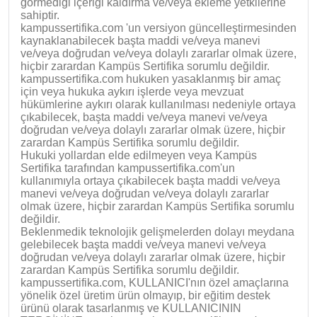
görmediği içeriği kaldırma ve/veya ekleme yetkilerine
sahiptir.
kampussertifika.com 'un versiyon güncelleştirmesinden
kaynaklanabilecek başta maddi ve/veya manevi
ve/veya doğrudan ve/veya dolaylı zararlar olmak üzere,
hiçbir zarardan Kampüs Sertifika sorumlu değildir.
kampussertifika.com hukuken yasaklanmış bir amaç
için veya hukuka aykırı işlerde veya mevzuat
hükümlerine aykırı olarak kullanılması nedeniyle ortaya
çıkabilecek, başta maddi ve/veya manevi ve/veya
doğrudan ve/veya dolaylı zararlar olmak üzere, hiçbir
zarardan Kampüs Sertifika sorumlu değildir.
Hukuki yollardan elde edilmeyen veya Kampüs
Sertifika tarafından kampussertifika.com'un
kullanımıyla ortaya çıkabilecek başta maddi ve/veya
manevi ve/veya doğrudan ve/veya dolaylı zararlar
olmak üzere, hiçbir zarardan Kampüs Sertifika sorumlu
değildir.
Beklenmedik teknolojik gelişmelerden dolayı meydana
gelebilecek başta maddi ve/veya manevi ve/veya
doğrudan ve/veya dolaylı zararlar olmak üzere, hiçbir
zarardan Kampüs Sertifika sorumlu değildir.
kampussertifika.com, KULLANICI'nın özel amaçlarına
yönelik özel üretim ürün olmayıp, bir eğitim destek
ürünü olarak tasarlanmış ve KULLANICININ