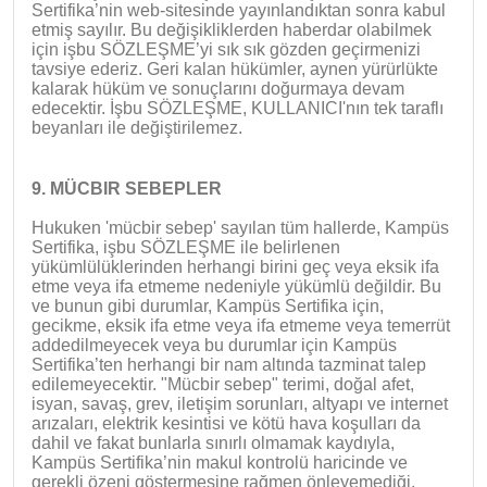
Sertifika’nin web-sitesinde yayınlandıktan sonra kabul
etmiş sayılır. Bu değişikliklerden haberdar olabilmek
için işbu SÖZLEŞME’yi sık sık gözden geçirmenizi
tavsiye ederiz. Geri kalan hükümler, aynen yürürlükte
kalarak hüküm ve sonuçlarını doğurmaya devam
edecektir. İşbu SÖZLEŞME, KULLANICI'nın tek taraflı
beyanları ile değiştirilemez.
9. MÜCBIR SEBEPLER
Hukuken 'mücbir sebep' sayılan tüm hallerde, Kampüs
Sertifika, işbu SÖZLEŞME ile belirlenen
yükümlülüklerinden herhangi birini geç veya eksik ifa
etme veya ifa etmeme nedeniyle yükümlü değildir. Bu
ve bunun gibi durumlar, Kampüs Sertifika için,
gecikme, eksik ifa etme veya ifa etmeme veya temerrüt
addedilmeyecek veya bu durumlar için Kampüs
Sertifika’ten herhangi bir nam altında tazminat talep
edilemeyecektir. "Mücbir sebep" terimi, doğal afet,
isyan, savaş, grev, iletişim sorunları, altyapı ve internet
arızaları, elektrik kesintisi ve kötü hava koşulları da
dahil ve fakat bunlarla sınırlı olmamak kaydıyla,
Kampüs Sertifika’nin makul kontrolü haricinde ve
gerekli özeni göstermesine rağmen önleyemediği,