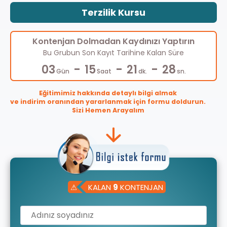
Terzilik Kursu
Kontenjan Dolmadan Kaydınızı Yaptırın
Bu Grubun Son Kayıt Tarihine Kalan Süre
-
-
-
03
15
21
27
Gün
Saat
dk.
sn.
Eğitimimiz hakkında detaylı bilgi almak
ve indirim oranından yararlanmak için formu doldurun.
Sizi Hemen Arayalım
⚠
KALAN
9
KONTENJAN