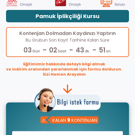
Onaylı
Onaylı
Sınav
Pamuk İplikçiliği Kursu
Kontenjan Dolmadan Kaydınızı Yaptırın
Bu Grubun Son Kayıt Tarihine Kalan Süre
-
-
-
03
02
43
50
Gün
Saat
dk.
sn.
Eğitimimiz hakkında detaylı bilgi almak
ve indirim oranından yararlanmak için formu doldurun.
Sizi Hemen Arayalım
⚠
KALAN
9
KONTENJAN