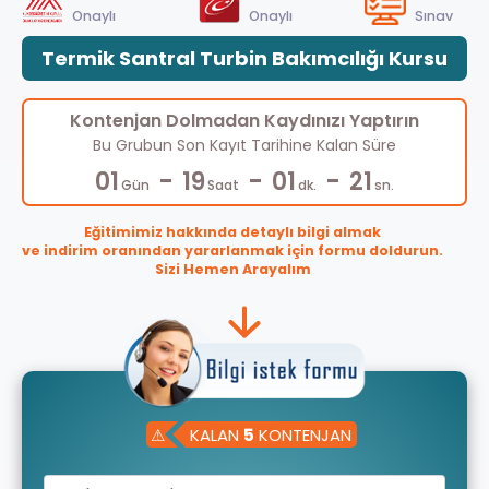
Onaylı
Onaylı
Sınav
Termik Santral Turbin Bakımcılığı Kursu
Kontenjan Dolmadan Kaydınızı Yaptırın
Bu Grubun Son Kayıt Tarihine Kalan Süre
-
-
-
01
19
01
20
Gün
Saat
dk.
sn.
Eğitimimiz hakkında detaylı bilgi almak
ve indirim oranından yararlanmak için formu doldurun.
Sizi Hemen Arayalım
⚠
KALAN
5
KONTENJAN