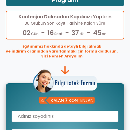
Programı
Kontenjan Dolmadan Kaydınızı Yaptırın
Bu Grubun Son Kayıt Tarihine Kalan Süre
-
-
-
02
16
37
45
Gün
Saat
dk.
sn.
Eğitimimiz hakkında detaylı bilgi almak
ve indirim oranından yararlanmak için formu doldurun.
Sizi Hemen Arayalım
⚠
KALAN
7
KONTENJAN