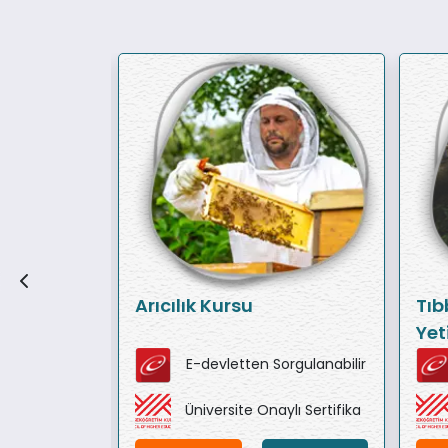
ersonel
Arıcılık Kursu
Tıb
Yeti
Süt
orgulanabilir
E-devletten Sorgulanabilir
Yeti
ylı Sertifika
Üniversite Onaylı Sertifika
Pak