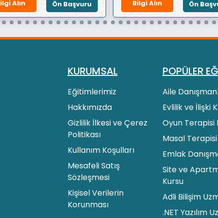
ilgi Alın
Bilgi Alın
Ön Başvuru
Ön Başv
KURUMSAL
POPÜLER EĞ
Eğitimlerimiz
Aile Danışmanl
Hakkımızda
Evlilik ve İlişki
Gizlilik İlkesi ve Çerez
Oyun Terapisi 
Politikası
Masal Terapisi
Kullanım Koşulları
Emlak Danışman
Mesafeli Satış
Site ve Apartm
Sözleşmesi
Kursu
Kişisel Verilerin
Adli Bilişim Uz
Korunması
.NET Yazılım U