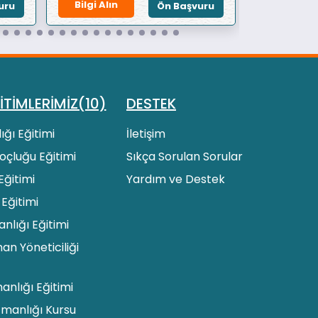
Bilgi Alın
Bilgi Alın
uru
Ön Başvuru
İTİMLERİMİZ(10)
DESTEK
ığı Eğitimi
İletişim
 Koçluğu Eğitimi
Sıkça Sorulan Sorular
Eğitimi
Yardım ve Destek
 Eğitimi
lığı Eğitimi
an Yöneticiliği
manlığı Eğitimi
zmanlığı Kursu