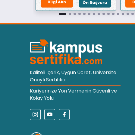
Bilgi Alın
B
Ön Başvuru
Ön Başvuru
Kaliteli İçerik, Uygun Ücret, Üniversite
Onaylı Sertifika.
Kariyerinize Yön Vermenin Güvenli ve
Kolay Yolu