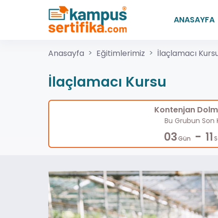
ANASAYFA
Anasayfa
Eğitimlerimiz
İlaçlamacı Kurs
İlaçlamacı Kursu
Kontenjan Dolma
Bu Grubun Son K
-
03
11
Gün
S