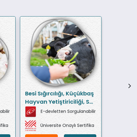
Besi Sığırcılığı, Küçükbaş
Organik 
Hayvan Yetiştiriciliği, Süt
Büyükba
Sığırı Yetiştiriciliği Eğitim
Yetiştirici
bilir
E-devletten Sorgulanabilir
E-de
Paketi
Eğitim Pa
ifika
Üniversite Onaylı Sertifika
Ünive