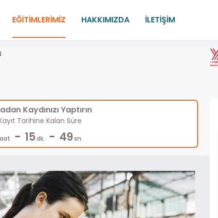
EĞİTİMLERİMİZ
HAKKIMIZDA
İLETİŞİM
u
dan Kaydınızı Yaptırın
ayıt Tarihine Kalan Süre
-
-
15
48
aat
dk.
sn.