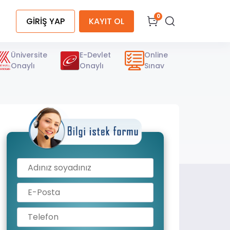
0
GİRİŞ YAP
KAYIT OL
Üniversite
E-Devlet
Online
Onaylı
Onaylı
Sınav