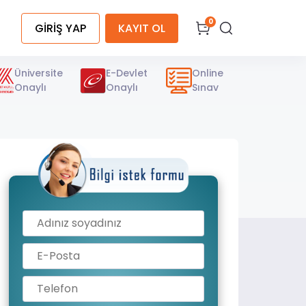
0
GİRİŞ YAP
KAYIT OL
Üniversite
E-Devlet
Online
Onaylı
Onaylı
Sınav