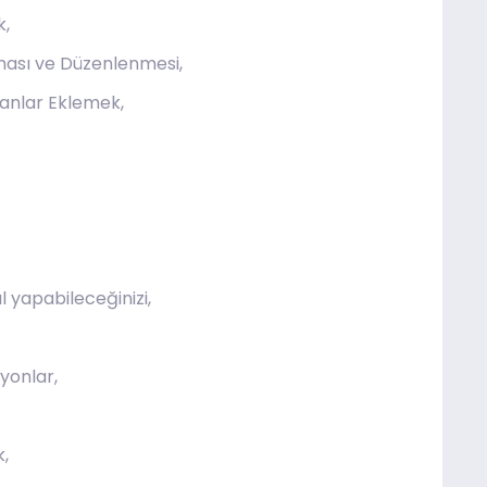
k,
ması ve Düzenlenmesi,
anlar Eklemek,
 yapabileceğinizi,
iyonlar,
,