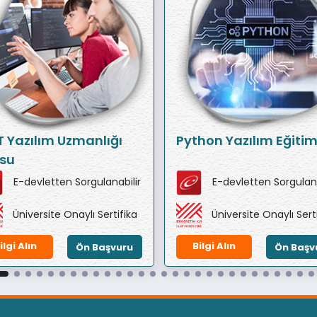
T Yazılım Uzmanlığı
Python Yazılım Eğitim
su
E-devletten Sorgulanabilir
E-devletten Sorgulana
Üniversite Onaylı Sertifika
Üniversite Onaylı Sert
ilgi Alın
Bilgi Alın
Ön Başvuru
Ön Başv