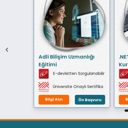
yun
Adli Bilişim Uzmanlığı
.NE
ğitimi)
Eğitimi
Kur
orgulanabilir
E-devletten Sorgulanabilir
ylı Sertifika
Üniversite Onaylı Sertifika
Bilgi Alın
B
Ön Başvuru
Ön Başvuru