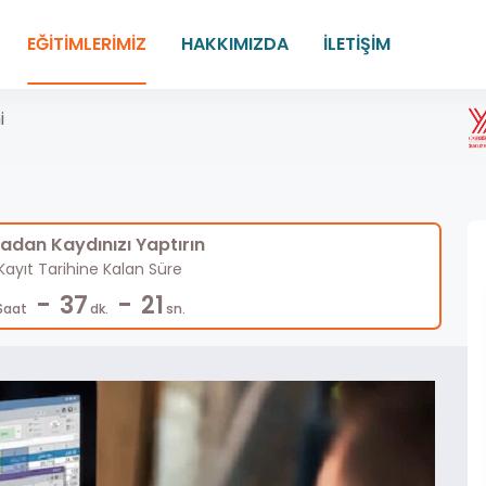
EĞİTİMLERİMİZ
HAKKIMIZDA
İLETİŞİM
i
dan Kaydınızı Yaptırın
ayıt Tarihine Kalan Süre
-
-
37
20
Saat
dk.
sn.