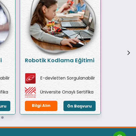
i
Robotik Kodlama Eğitimi
Robotik 
Eğitimi
bilir
E-devletten Sorgulanabilir
E-de
ifika
Üniversite Onaylı Sertifika
Ünive
Bilgi Alın
Bilgi Alın
uru
Ön Başvuru