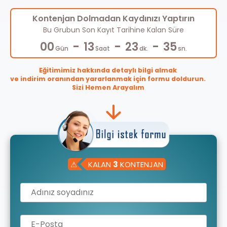
Kontenjan Dolmadan Kaydınızı Yaptırın
Bu Grubun Son Kayıt Tarihine Kalan Süre
-
-
-
00
13
23
35
Gün
Saat
dk.
sn.
Eğitimimiz hakkında detaylı bilgi almak
ve indirim oranından yararlanmak için formu doldurun.
Sizi Hemen Arayalım
⚠
KALAN
3
KONTENJAN