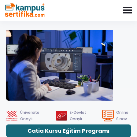
Üniversite
E-Devlet
Online
Onaylı
Onaylı
Sınav
Catia Kursu Eğitim Programı