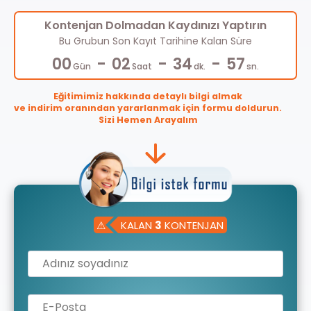
Kontenjan Dolmadan Kaydınızı Yaptırın
Bu Grubun Son Kayıt Tarihine Kalan Süre
-
-
-
00
02
34
57
Gün
Saat
dk.
sn.
Eğitimimiz hakkında detaylı bilgi almak
ve indirim oranından yararlanmak için formu doldurun.
Sizi Hemen Arayalım
⚠
KALAN
3
KONTENJAN