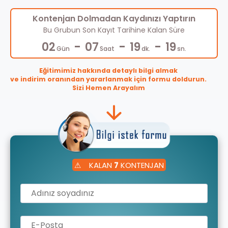
Kontenjan Dolmadan Kaydınızı Yaptırın
Bu Grubun Son Kayıt Tarihine Kalan Süre
-
-
-
02
07
19
19
Gün
Saat
dk.
sn.
Eğitimimiz hakkında detaylı bilgi almak
ve indirim oranından yararlanmak için formu doldurun.
Sizi Hemen Arayalım
⚠
KALAN
7
KONTENJAN