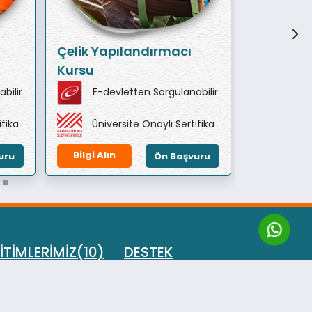
Çelik Yapılandırmacı
Sondörlü
Kursu
bilir
E-devletten Sorgulanabilir
E-de
ifika
Üniversite Onaylı Sertifika
Ünive
Bilgi Alın
Bilgi Alın
uru
Ön Başvuru
İTİMLERİMİZ(10)
DESTEK
ığı Eğitimi
İletişim
 Koçluğu Eğitimi
Sıkça Sorulan Sorular