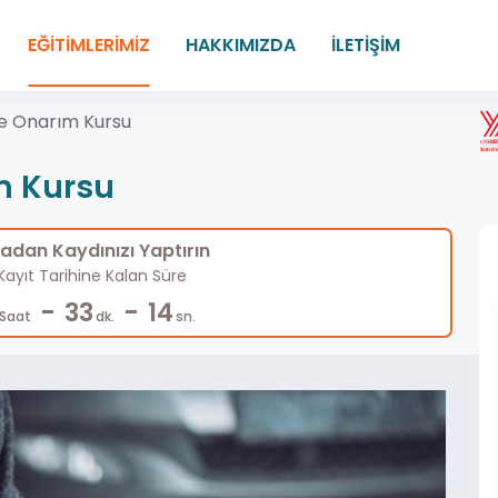
EĞİTİMLERİMİZ
HAKKIMIZDA
İLETİŞİM
e Onarım Kursu
m Kursu
dan Kaydınızı Yaptırın
ayıt Tarihine Kalan Süre
-
-
33
13
Saat
dk.
sn.