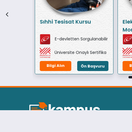
Sıhhi Tesisat Kursu
Ele
Mon
orgulanabilir
E-devletten Sorgulanabilir
ylı Sertifika
Üniversite Onaylı Sertifika
Bilgi Alın
B
Ön Başvuru
Ön Başvuru