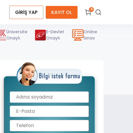
0
GİRİŞ YAP
KAYIT OL
Üniversite
E-Devlet
Online
Onaylı
Onaylı
Sınav