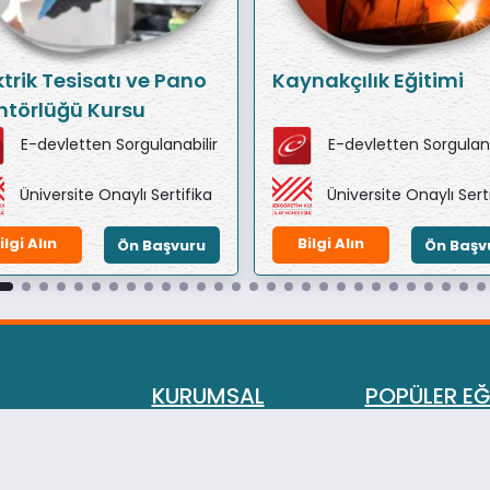
ktrik Tesisatı ve Pano
Kaynakçılık Eğitimi
törlüğü Kursu
E-devletten Sorgulanabilir
E-devletten Sorgulana
Üniversite Onaylı Sertifika
Üniversite Onaylı Sert
ilgi Alın
Bilgi Alın
Ön Başvuru
Ön Başv
KURUMSAL
POPÜLER EĞ
Eğitimlerimiz
Aile Danışmanl
Hakkımızda
Evlilik ve İlişki