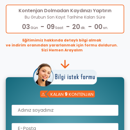
Kontenjan Dolmadan Kaydınızı Yaptırın
Bu Grubun Son Kayıt Tarihine Kalan Süre
-
-
-
03
09
20
00
Gün
Saat
dk.
sn.
Eğitimimiz hakkında detaylı bilgi almak
ve indirim oranından yararlanmak için formu doldurun.
Sizi Hemen Arayalım
⚠
KALAN
9
KONTENJAN