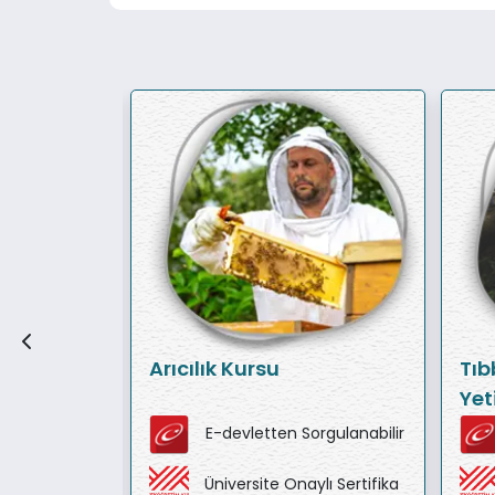
ersonel
Arıcılık Kursu
Tıb
Yeti
Süt
orgulanabilir
E-devletten Sorgulanabilir
Yeti
ylı Sertifika
Üniversite Onaylı Sertifika
Pak