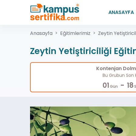
ANASAYFA
Anasayfa
Eğitimlerimiz
Zeytin Yetiştirici
Zeytin Yetiştiriciliği Eğit
Kontenjan Dolma
Bu Grubun Son K
-
01
18
Gün