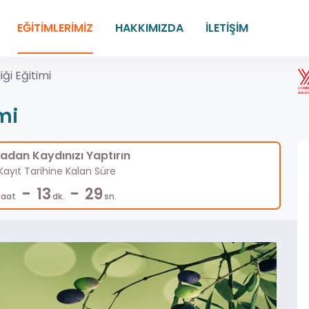
EĞİTİMLERİMİZ
HAKKIMIZDA
İLETİŞİM
liği Eğitimi
imi
dan Kaydınızı Yaptırın
ayıt Tarihine Kalan Süre
-
-
13
28
Saat
dk.
sn.