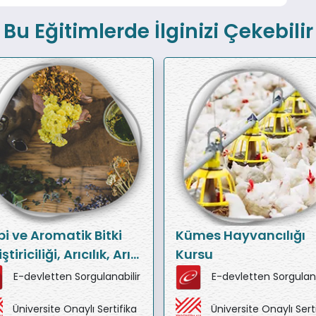
Bu Eğitimlerde İlginizi Çekebilir
bi ve Aromatik Bitki
Kümes Hayvancılığı
ştiriciliği, Arıcılık, Arı
Kursu
ü Üretimi ve Ana Arı
E-devletten Sorgulanabilir
E-devletten Sorgulana
ştiriciliği Eğitim
Üniversite Onaylı Sertifika
Üniversite Onaylı Sert
eti