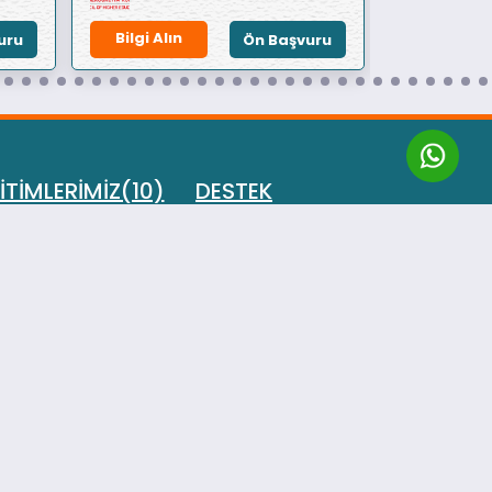
Bilgi Alın
Bilgi Alın
uru
Ön Başvuru
İTİMLERİMİZ(10)
DESTEK
ığı Eğitimi
İletişim
 Koçluğu Eğitimi
Sıkça Sorulan Sorular
Eğitimi
Yardım ve Destek
 Eğitimi
lığı Eğitimi
an Yöneticiliği
manlığı Eğitimi