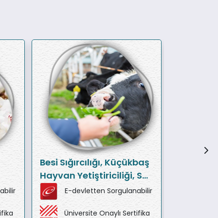
Besi Sığırcılığı, Küçükbaş
Organik 
Hayvan Yetiştiriciliği, Süt
Büyükba
Sığırı Yetiştiriciliği Eğitim
Yetiştirici
bilir
E-devletten Sorgulanabilir
E-de
Paketi
Eğitim Pa
ifika
Üniversite Onaylı Sertifika
Ünive