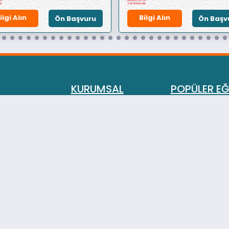
ilgi Alın
Bilgi Alın
Ön Başvuru
Ön Başv
KURUMSAL
POPÜLER EĞ
Eğitimlerimiz
Aile Danışmanl
Hakkımızda
Evlilik ve İlişki
Gizlilik İlkesi ve Çerez
Oyun Terapisi 
Politikası
Masal Terapisi
Kullanım Koşulları
Emlak Danışman
Mesafeli Satış
Site ve Apartm
Sözleşmesi
Kursu
Kişisel Verilerin
Adli Bilişim Uz