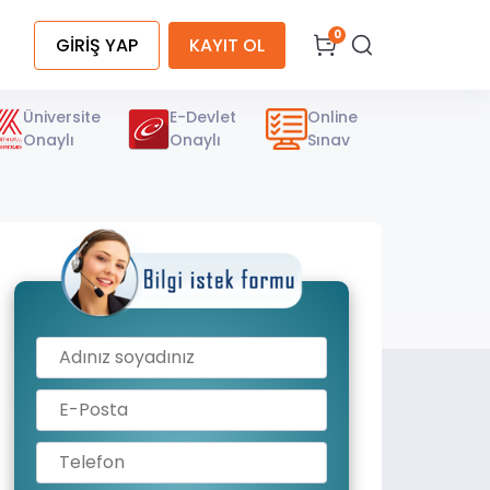
0
GİRİŞ YAP
KAYIT OL
Üniversite
E-Devlet
Online
Onaylı
Onaylı
Sınav