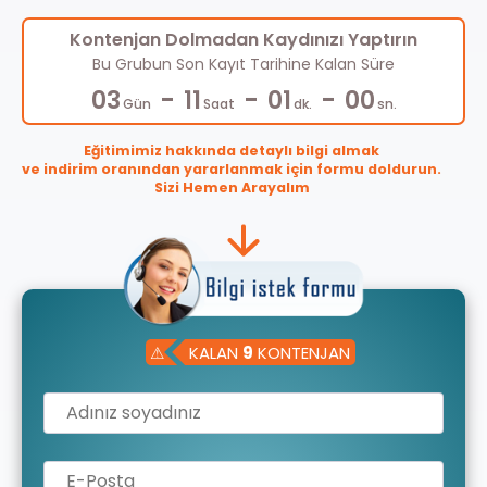
Kontenjan Dolmadan Kaydınızı Yaptırın
Bu Grubun Son Kayıt Tarihine Kalan Süre
-
-
-
03
11
00
59
Gün
Saat
dk.
sn.
Eğitimimiz hakkında detaylı bilgi almak
ve indirim oranından yararlanmak için formu doldurun.
Sizi Hemen Arayalım
⚠
KALAN
9
KONTENJAN