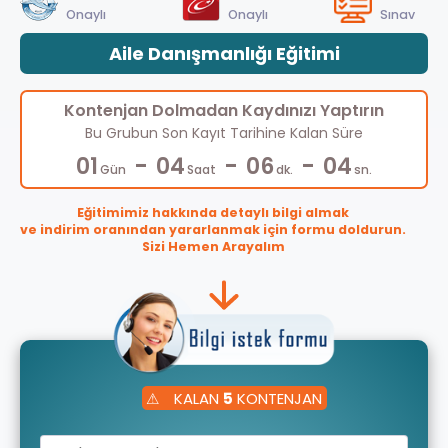
Onaylı
Onaylı
Sınav
Aile Danışmanlığı Eğitimi
Kontenjan Dolmadan Kaydınızı Yaptırın
Bu Grubun Son Kayıt Tarihine Kalan Süre
-
-
-
01
04
06
04
Gün
Saat
dk.
sn.
Eğitimimiz hakkında detaylı bilgi almak
ve indirim oranından yararlanmak için formu doldurun.
Sizi Hemen Arayalım
⚠
KALAN
5
KONTENJAN