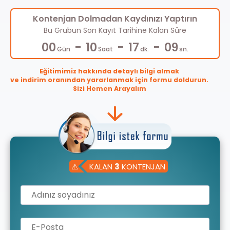
Kontenjan Dolmadan Kaydınızı Yaptırın
Bu Grubun Son Kayıt Tarihine Kalan Süre
-
-
-
00
10
17
09
Gün
Saat
dk.
sn.
Eğitimimiz hakkında detaylı bilgi almak
ve indirim oranından yararlanmak için formu doldurun.
Sizi Hemen Arayalım
⚠
KALAN
3
KONTENJAN