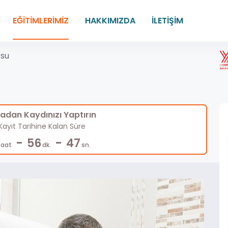
EĞİTİMLERİMİZ
HAKKIMIZDA
İLETİŞİM
rsu
dan Kaydınızı Yaptırın
ayıt Tarihine Kalan Süre
-
-
56
46
Saat
dk.
sn.