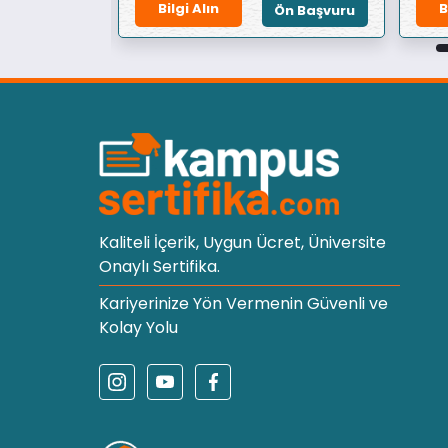
Bilgi Alın
B
Ön Başvuru
Ön Başvuru
Kaliteli İçerik, Uygun Ücret, Üniversite
Onaylı Sertifika.
Kariyerinize Yön Vermenin Güvenli ve
Kolay Yolu