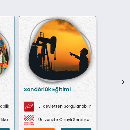
Sondörlük Eğitimi
Beton Sa
Operatör
bilir
E-devletten Sorgulanabilir
E-de
ifika
Üniversite Onaylı Sertifika
Ünive