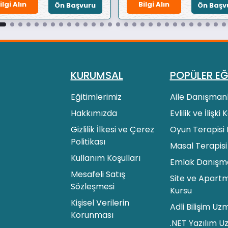
ilgi Alın
Bilgi Alın
Ön Başvuru
Ön Başv
KURUMSAL
POPÜLER EĞ
Eğitimlerimiz
Aile Danışmanl
Hakkımızda
Evlilik ve İlişki
Gizlilik İlkesi ve Çerez
Oyun Terapisi 
Politikası
Masal Terapisi
Kullanım Koşulları
Emlak Danışman
Mesafeli Satış
Site ve Apartm
Sözleşmesi
Kursu
Kişisel Verilerin
Adli Bilişim Uz
Korunması
.NET Yazılım U