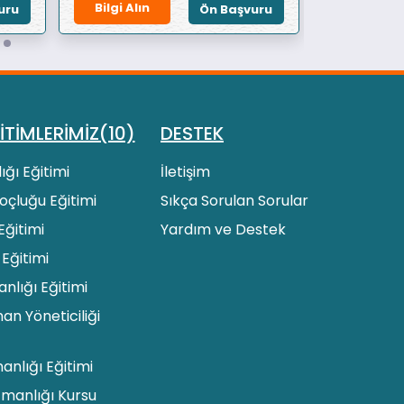
Bilgi Alın
Bilgi Alın
uru
Ön Başvuru
İTİMLERİMİZ(10)
DESTEK
ığı Eğitimi
İletişim
 Koçluğu Eğitimi
Sıkça Sorulan Sorular
Eğitimi
Yardım ve Destek
 Eğitimi
lığı Eğitimi
an Yöneticiliği
manlığı Eğitimi
zmanlığı Kursu