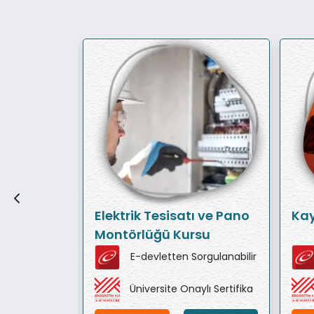
Elektrik Tesisatı ve Pano
Kay
Montörlüğü Kursu
orgulanabilir
E-devletten Sorgulanabilir
ylı Sertifika
Üniversite Onaylı Sertifika