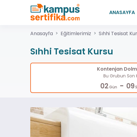
ANASAYFA
Anasayfa
Eğitimlerimiz
Sıhhi Tesisat Ku
Sıhhi Tesisat Kursu
Kontenjan Dolma
Bu Grubun Son K
-
02
09
Gün