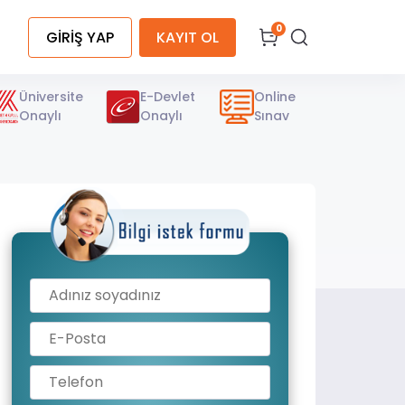
0
GİRİŞ YAP
KAYIT OL
Üniversite
E-Devlet
Online
Onaylı
Onaylı
Sınav