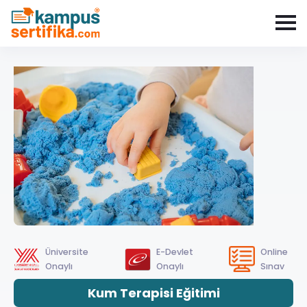
Üniversite
E-Devlet
Online
Onaylı
Onaylı
Sınav
Kum Terapisi Eğitimi