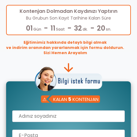
Kontenjan Dolmadan Kaydınızı Yaptırın
Bu Grubun Son Kayıt Tarihine Kalan Süre
-
-
-
01
11
32
20
Gün
Saat
dk.
sn.
Eğitimimiz hakkında detaylı bilgi almak
ve indirim oranından yararlanmak için formu doldurun.
Sizi Hemen Arayalım
⚠
KALAN
5
KONTENJAN