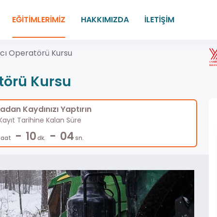
EĞİTİMLERİMİZ
HAKKIMIZDA
İLETİŞİM
cı Operatörü Kursu
törü Kursu
dan Kaydınızı Yaptırın
ayıt Tarihine Kalan Süre
-
-
10
03
Saat
dk.
sn.