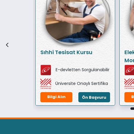
Sıhhi Tesisat Kursu
Ele
Mon
orgulanabilir
E-devletten Sorgulanabilir
ylı Sertifika
Üniversite Onaylı Sertifika
Bilgi Alın
B
Ön Başvuru
Ön Başvuru