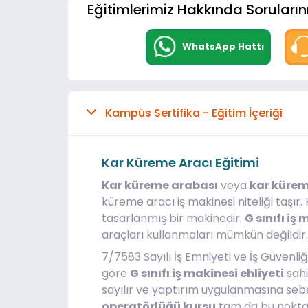
Eğitimlerimiz Hakkında Sorularını
WhatsApp Hattı
Kampüs Sertifika - Eğitim İçeriği
Kar Küreme Aracı Eğitimi
Kar küreme arabası
veya
kar kürem
küreme aracı iş makinesi niteliği taşır. 
tasarlanmış bir makinedir.
G sınıfı iş
araçları kullanmaları mümkün değildir.
7/7583 Sayılı İş Emniyeti ve İş Güvenli
göre
G sınıfı iş makinesi ehliyeti
sahi
sayılır ve yaptırım uygulanmasına sebe
operatörlüğü kursu
tam da bu noktad