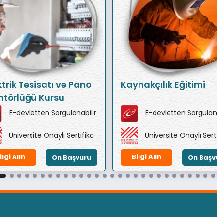
ktrik Tesisatı ve Pano
Kaynakçılık Eğitimi
törlüğü Kursu
E-devletten Sorgulanabilir
E-devletten Sorgulana
Üniversite Onaylı Sertifika
Üniversite Onaylı Sert
ilgi Alın
Bilgi Alın
Ön Başvuru
Ön Başv