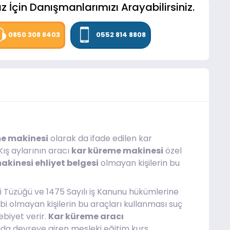
z İçin Danışmanlarımızı Arayabilirsiniz.
0850 308 8403
0552 814 8808
e makinesi
olarak da ifade edilen kar
Kış aylarının aracı
kar küreme makinesi
özel
 makinesi ehliyet belgesi
olmayan kişilerin bu
ği Tüzüğü ve 1475 Sayılı iş Kanunu hükümlerine
bi olmayan kişilerin bu araçları kullanması suç
biyet verir.
Kar küreme aracı
a devreye giren mesleki eğitim kurs