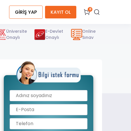
0
GİRİŞ YAP
KAYIT OL
Üniversite
E-Devlet
Online
Onaylı
Onaylı
Sınav