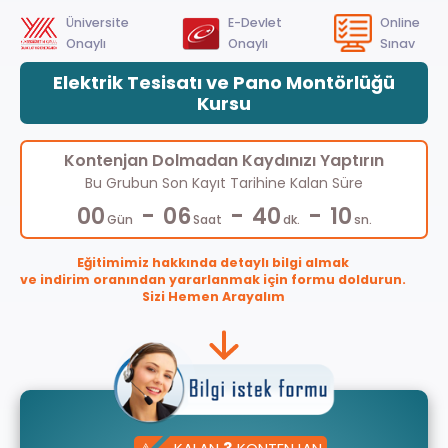
Üniversite
E-Devlet
Online
Onaylı
Onaylı
Sınav
Elektrik Tesisatı ve Pano Montörlüğü
Kursu
Kontenjan Dolmadan Kaydınızı Yaptırın
Bu Grubun Son Kayıt Tarihine Kalan Süre
-
-
-
00
06
40
10
Gün
Saat
dk.
sn.
Eğitimimiz hakkında detaylı bilgi almak
ve indirim oranından yararlanmak için formu doldurun.
Sizi Hemen Arayalım