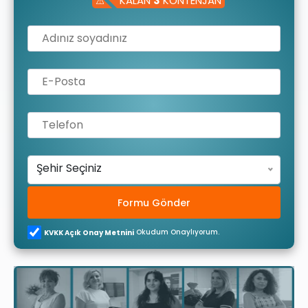
⚠
KALAN
3
KONTENJAN
Şehir Seçiniz
Formu Gönder
Okudum Onaylıyorum.
KVKK Açık Onay Metnini