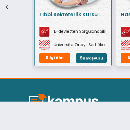
i
Tıbbi Sekreterlik Kursu
Has
orgulanabilir
E-devletten Sorgulanabilir
ylı Sertifika
Üniversite Onaylı Sertifika
Bilgi Alın
B
Ön Başvuru
Ön Başvuru
Kaliteli İçerik, Uygun Ücret, Üniversite