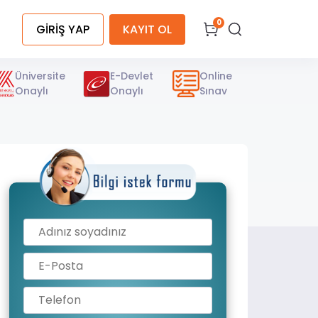
0
GİRİŞ YAP
KAYIT OL
Üniversite
E-Devlet
Online
Onaylı
Onaylı
Sınav