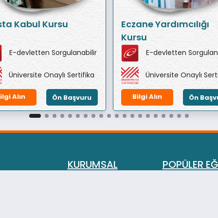
ta Kabul Kursu
Eczane Yardımcılığı
Kursu
E-devletten Sorgulanabilir
E-devletten Sorgulana
Üniversite Onaylı Sertifika
Üniversite Onaylı Sert
ilgi Alın
Bilgi Alın
Ön Başvuru
Ön Başv
KURUMSAL
POPÜLER EĞ
Eğitimlerimiz
Aile Danışmanl
Hakkımızda
Evlilik ve İlişki
Gizlilik İlkesi ve Çerez
Oyun Terapisi 