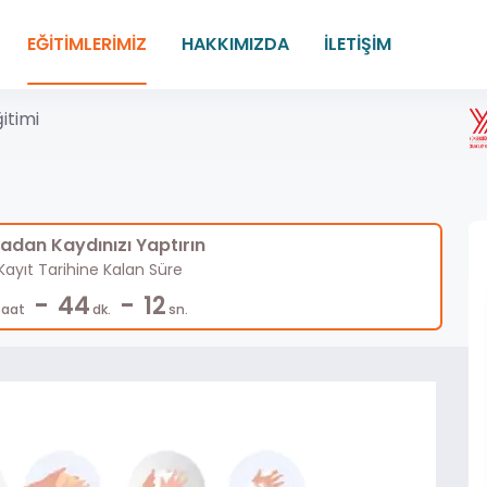
EĞİTİMLERİMİZ
HAKKIMIZDA
İLETİŞİM
itimi
dan Kaydınızı Yaptırın
ayıt Tarihine Kalan Süre
-
-
44
11
Saat
dk.
sn.