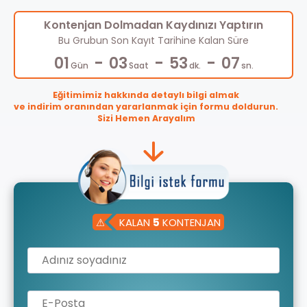
Kontenjan Dolmadan Kaydınızı Yaptırın
Bu Grubun Son Kayıt Tarihine Kalan Süre
-
-
-
01
03
53
07
Gün
Saat
dk.
sn.
Eğitimimiz hakkında detaylı bilgi almak
ve indirim oranından yararlanmak için formu doldurun.
Sizi Hemen Arayalım
⚠
KALAN
5
KONTENJAN