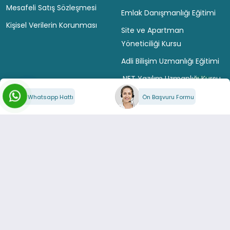
Mesafeli Satış Sözleşmesi
Emlak Danışmanlığı Eğitimi
Kişisel Verilerin Korunması
Site ve Apartman
Yöneticiliği Kursu
Adli Bilişim Uzmanlığı Eğitimi
.NET Yazılım Uzmanlığı Kursu
Python Yazılım Eğitimi
Whatsapp Hattı
Ön Başvuru Formu
Bilgisayar Programcılığı
Eğitimi
DESTEK
İletişim
Sıkça Sorulan Sorular
Yardım ve Destek