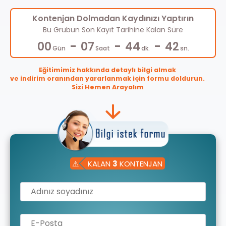
Kontenjan Dolmadan Kaydınızı Yaptırın
Bu Grubun Son Kayıt Tarihine Kalan Süre
-
-
-
00
07
44
42
Gün
Saat
dk.
sn.
Eğitimimiz hakkında detaylı bilgi almak
ve indirim oranından yararlanmak için formu doldurun.
Sizi Hemen Arayalım
⚠
KALAN
3
KONTENJAN