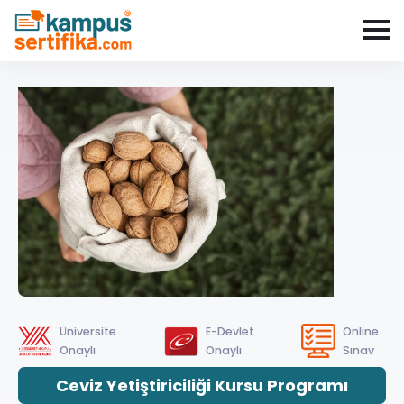
Üniversite
E-Devlet
Online
Onaylı
Onaylı
Sınav
Ceviz Yetiştiriciliği Kursu Programı