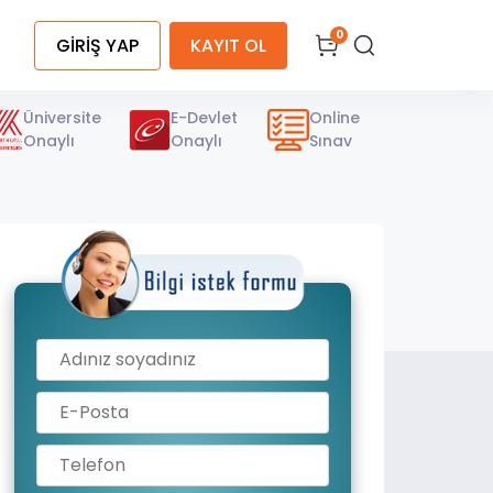
0
GİRİŞ YAP
KAYIT OL
Üniversite
E-Devlet
Online
Onaylı
Onaylı
Sınav