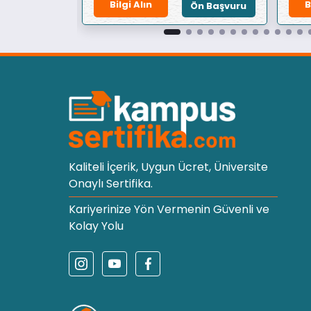
Bilgi Alın
B
Ön Başvuru
Ön Başvuru
Kaliteli İçerik, Uygun Ücret, Üniversite
Onaylı Sertifika.
Kariyerinize Yön Vermenin Güvenli ve
Kolay Yolu