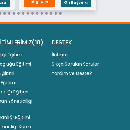
Bilgi Alın
Bilgi Alın
uru
Ön Başvuru
İTİMLERİMİZ(10)
DESTEK
ığı Eğitimi
İletişim
 Koçluğu Eğitimi
Sıkça Sorulan Sorular
Eğitimi
Yardım ve Destek
 Eğitimi
lığı Eğitimi
an Yöneticiliği
manlığı Eğitimi
zmanlığı Kursu