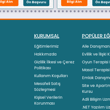
ilgi Alın
Bilgi Alın
Ön Başvuru
Ön Başv
KURUMSAL
POPÜLER EĞ
Eğitimlerimiz
Aile Danışmanl
Hakkımızda
Evlilik ve İlişki
Gizlilik İlkesi ve Çerez
Oyun Terapisi 
Politikası
Masal Terapisi
Kullanım Koşulları
Emlak Danışman
Mesafeli Satış
Site ve Apartm
Sözleşmesi
Kursu
Kişisel Verilerin
Adli Bilişim Uz
Korunması
.NET Yazılım U