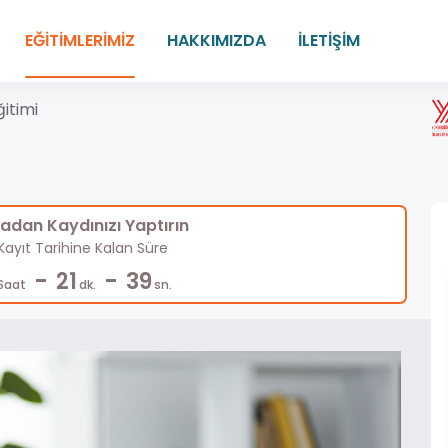
EĞİTİMLERİMİZ
HAKKIMIZDA
İLETİŞİM
ğitimi
dan Kaydınızı Yaptırın
ayıt Tarihine Kalan Süre
-
-
21
38
Saat
dk.
sn.