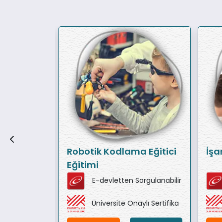
ersonel
Robotik Kodlama Eğitici
İşar
Eğitimi
orgulanabilir
E-devletten Sorgulanabilir
ylı Sertifika
Üniversite Onaylı Sertifika