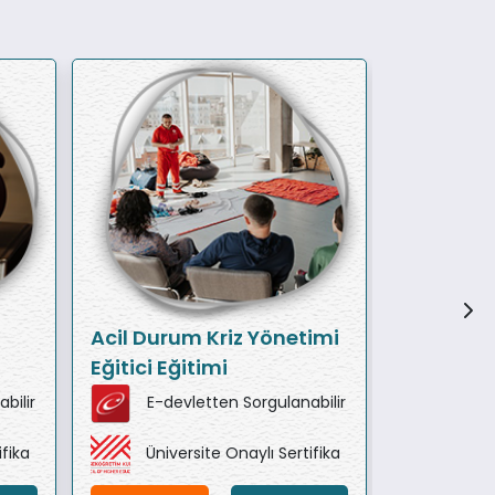
Acil Durum Kriz Yönetimi
Tiyatro E
Eğitici Eğitimi
bilir
E-devletten Sorgulanabilir
E-de
ifika
Üniversite Onaylı Sertifika
Ünive