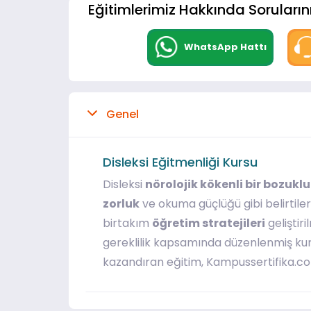
Eğitimlerimiz Hakkında Sorularını
WhatsApp Hattı
Genel
Disleksi Eğitmenliği Kursu
Disleksi
nörolojik kökenli bir bozukl
zorluk
ve okuma güçlüğü gibi belirtilerl
birtakım
öğretim stratejileri
geliştiri
gereklilik kapsamında düzenlenmiş kurs
kazandıran eğitim, Kampussertifika.co