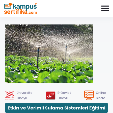
Üniversite
E-Devlet
Online
Onaylı
Onaylı
Sınav
Etkin ve Verimli Sulama Sistemleri Eğitimi