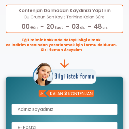
Kontenjan Dolmadan Kaydınızı Yaptırın
Bu Grubun Son Kayıt Tarihine Kalan Süre
-
-
-
00
20
03
48
Gün
Saat
dk.
sn.
Eğitimimiz hakkında detaylı bilgi almak
ve indirim oranından yararlanmak için formu doldurun.
Sizi Hemen Arayalım
⚠
KALAN
3
KONTENJAN