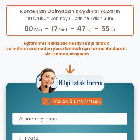
Kontenjan Dolmadan Kaydınızı Yaptırın
Bu Grubun Son Kayıt Tarihine Kalan Süre
-
-
-
00
17
47
55
Gün
Saat
dk.
sn.
Eğitimimiz hakkında detaylı bilgi almak
ve indirim oranından yararlanmak için formu doldurun.
Sizi Hemen Arayalım
⚠
KALAN
3
KONTENJAN