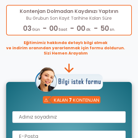
Kontenjan Dolmadan Kaydınızı Yaptırın
Bu Grubun Son Kayıt Tarihine Kalan Süre
-
-
-
03
00
00
49
Gün
Saat
dk.
sn.
Eğitimimiz hakkında detaylı bilgi almak
ve indirim oranından yararlanmak için formu doldurun.
Sizi Hemen Arayalım
⚠
KALAN
7
KONTENJAN