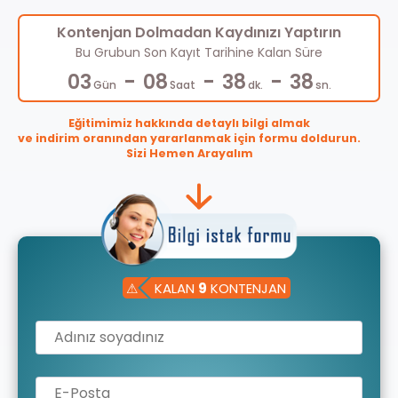
Kontenjan Dolmadan Kaydınızı Yaptırın
Bu Grubun Son Kayıt Tarihine Kalan Süre
-
-
-
03
08
38
37
Gün
Saat
dk.
sn.
Eğitimimiz hakkında detaylı bilgi almak
ve indirim oranından yararlanmak için formu doldurun.
Sizi Hemen Arayalım
⚠
KALAN
9
KONTENJAN