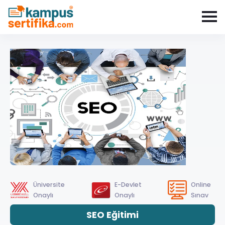
Üniversite
E-Devlet
Online
Onaylı
Onaylı
Sınav
SEO Eğitimi