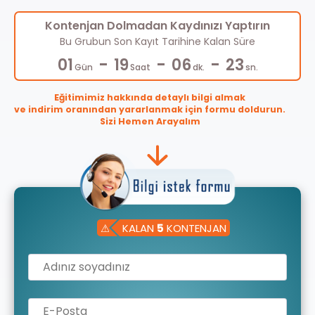
Kontenjan Dolmadan Kaydınızı Yaptırın
Bu Grubun Son Kayıt Tarihine Kalan Süre
-
-
-
01
19
06
22
Gün
Saat
dk.
sn.
Eğitimimiz hakkında detaylı bilgi almak
ve indirim oranından yararlanmak için formu doldurun.
Sizi Hemen Arayalım
⚠
KALAN
5
KONTENJAN