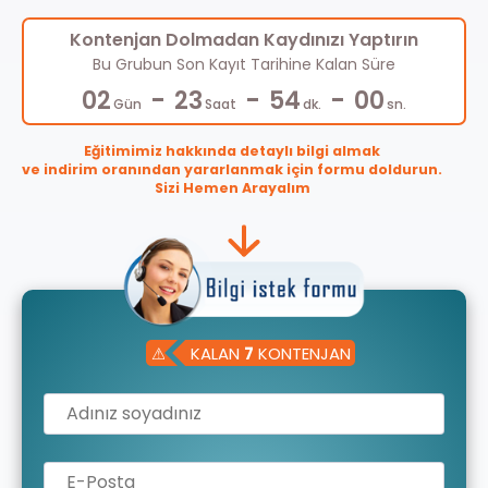
Kontenjan Dolmadan Kaydınızı Yaptırın
Bu Grubun Son Kayıt Tarihine Kalan Süre
-
-
-
02
23
53
59
Gün
Saat
dk.
sn.
Eğitimimiz hakkında detaylı bilgi almak
ve indirim oranından yararlanmak için formu doldurun.
Sizi Hemen Arayalım
⚠
KALAN
7
KONTENJAN