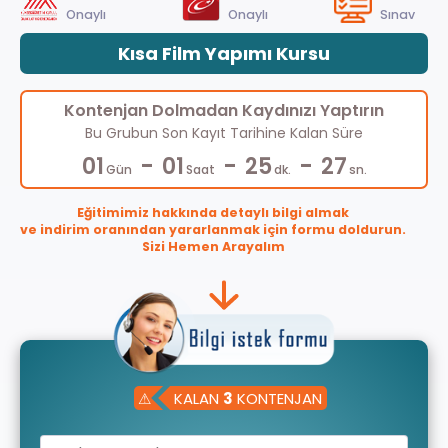
Onaylı
Onaylı
Sınav
Kısa Film Yapımı Kursu
Kontenjan Dolmadan Kaydınızı Yaptırın
Bu Grubun Son Kayıt Tarihine Kalan Süre
-
-
-
01
01
25
27
Gün
Saat
dk.
sn.
Eğitimimiz hakkında detaylı bilgi almak
ve indirim oranından yararlanmak için formu doldurun.
Sizi Hemen Arayalım
⚠
KALAN
3
KONTENJAN