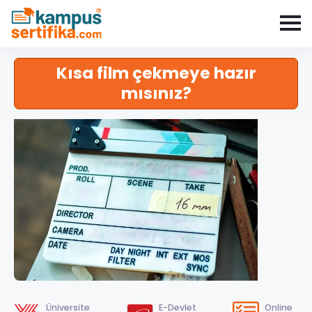
Kısa film çekmeye hazır
mısınız?
Üniversite
E-Devlet
Online