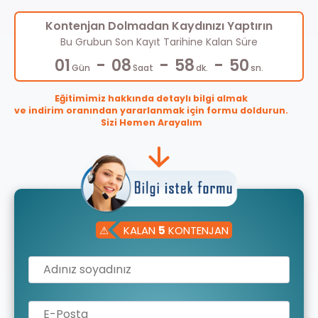
Kontenjan Dolmadan Kaydınızı Yaptırın
Bu Grubun Son Kayıt Tarihine Kalan Süre
-
-
-
01
08
58
49
Gün
Saat
dk.
sn.
Eğitimimiz hakkında detaylı bilgi almak
ve indirim oranından yararlanmak için formu doldurun.
Sizi Hemen Arayalım
⚠
KALAN
5
KONTENJAN