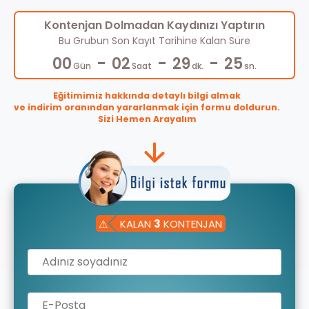
Kontenjan Dolmadan Kaydınızı Yaptırın
Bu Grubun Son Kayıt Tarihine Kalan Süre
-
-
-
00
02
29
25
Gün
Saat
dk.
sn.
Eğitimimiz hakkında detaylı bilgi almak
ve indirim oranından yararlanmak için formu doldurun.
Sizi Hemen Arayalım
⚠
KALAN
3
KONTENJAN