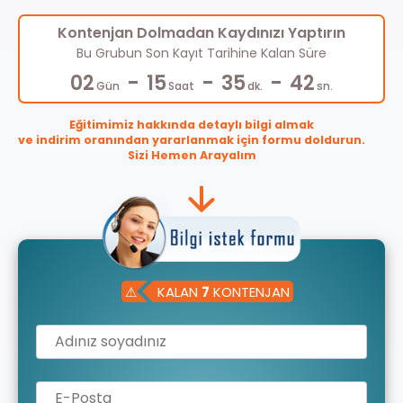
Kontenjan Dolmadan Kaydınızı Yaptırın
Bu Grubun Son Kayıt Tarihine Kalan Süre
-
-
-
02
15
35
42
Gün
Saat
dk.
sn.
Eğitimimiz hakkında detaylı bilgi almak
ve indirim oranından yararlanmak için formu doldurun.
Sizi Hemen Arayalım
⚠
KALAN
7
KONTENJAN