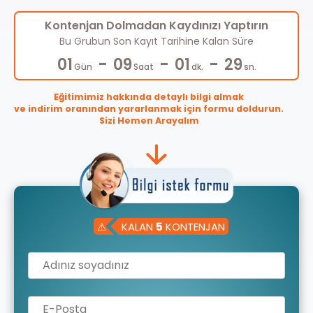
Kontenjan Dolmadan Kaydınızı Yaptırın
Bu Grubun Son Kayıt Tarihine Kalan Süre
-
-
-
01
09
01
28
Gün
Saat
dk.
sn.
Eğitimimiz hakkında detaylı bilgi almak
ve indirim oranından yararlanmak için formu doldurun.
Sizi Hemen Arayalım
⚠
KALAN
5
KONTENJAN